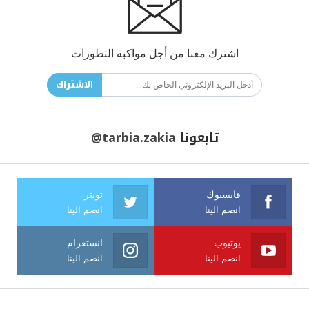
اشترك معنا من أجل مواكبة التطورات
الاشتراك
تابعونا
@tarbia.zakia
فايسبوك
تويتر
انضم الينا
انضم الينا
يوتيوب
انستغرام
انضم الينا
انضم الينا