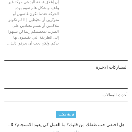
إن إغلاق قبضة اليد هي حركة غير
واعية وبشكل عام نقوم بهذه
الحركة عندما نكون غاضبين أو
متوتّرين أو محبَطين. إذا لم تكونوا
ملاكمين أو لستم معتادين على
الضرب بمعصمكم ربما لن تنتبهوا
إلى الطريقة التي تقبضون بها
يدكم.
ولكن يجب أن تعرفوا ذلك
…
المشاركات الاخيرة
أحدث المقالات
تربية ذكية
هل اختفى حب طفلك من قلبك؟ ما العمل كي يعود الانسجام؟ 3…