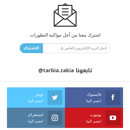
اشترك معنا من أجل مواكبة التطورات
الاشتراك
تابعونا
@tarbia.zakia
فايسبوك
تويتر
انضم الينا
انضم الينا
يوتيوب
انستغرام
انضم الينا
انضم الينا