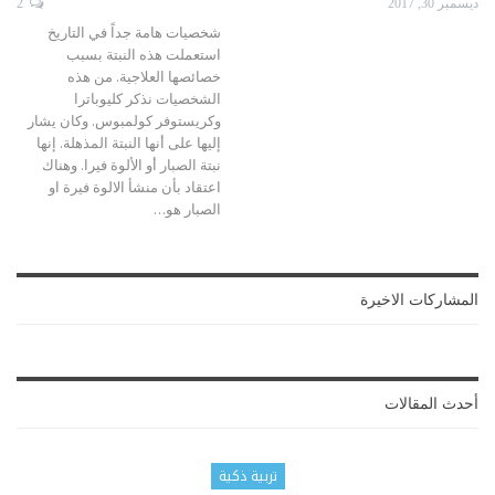
ديسمبر 30, 2017
2
شخصيات هامة جداً في التاريخ
استعملت هذه النبتة بسبب
خصائصها العلاجية. من هذه
الشخصيات نذكر كليوباترا
وكريستوفر كولمبوس. وكان يشار
إليها على أنها النبتة المذهلة. إنها
نبتة الصبار أو الألوة فيرا. وهناك
اعتقاد بأن منشأ الالوة فيرة او
الصبار هو…
المشاركات الاخيرة
أحدث المقالات
تربية ذكية