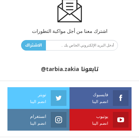
اشترك معنا من أجل مواكبة التطورات
الاشتراك
تابعونا
@tarbia.zakia
فايسبوك
تويتر
انضم الينا
انضم الينا
يوتيوب
انستغرام
انضم الينا
انضم الينا