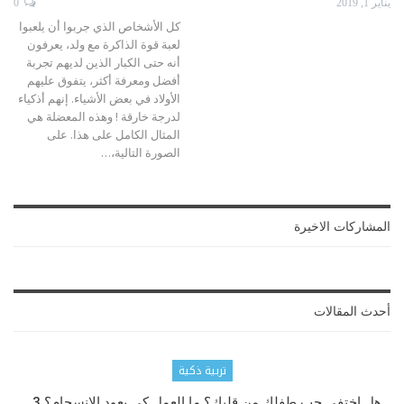
يناير 1, 2019
0
كل الأشخاص الذي جربوا أن يلعبوا
لعبة قوة الذاكرة مع ولد، يعرفون
أنه حتى الكبار الذين لديهم تجربة
أفضل ومعرفة أكثر، يتفوق عليهم
الأولاد في بعض الأشياء. إنهم أذكياء
لدرجة خارقة !
وهذه المعضلة هي
المثال الكامل على هذا. على
الصورة التالية،
…
المشاركات الاخيرة
أحدث المقالات
تربية ذكية
هل اختفى حب طفلك من قلبك؟ ما العمل كي يعود الانسجام؟ 3…