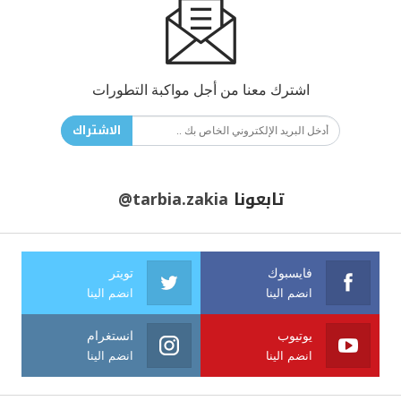
اشترك معنا من أجل مواكبة التطورات
الاشتراك
تابعونا
@tarbia.zakia
فايسبوك
تويتر
انضم الينا
انضم الينا
يوتيوب
انستغرام
انضم الينا
انضم الينا