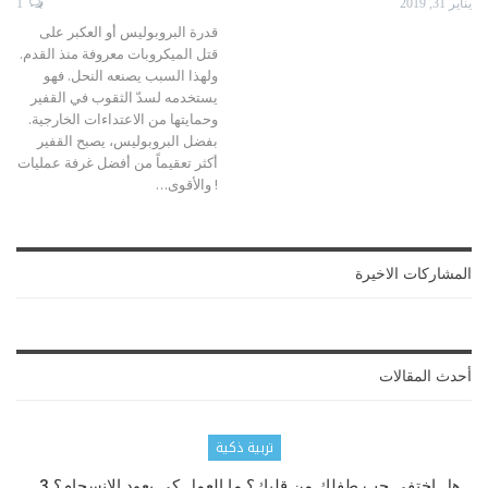
يناير 31, 2019
1
قدرة البروبوليس أو العكبر على
قتل الميكروبات معروفة منذ القدم.
ولهذا السبب يصنعه النحل.
فهو
يستخدمه لسدّ الثقوب في القفير
وحمايتها من الاعتداءات الخارجية.
بفضل البروبوليس، يصبح القفير
أكثر تعقيماً من أفضل غرفة عمليات
!
والأقوى
…
المشاركات الاخيرة
أحدث المقالات
تربية ذكية
هل اختفى حب طفلك من قلبك؟ ما العمل كي يعود الانسجام؟ 3…