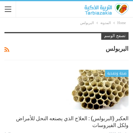
Home
المدونة
البربولس
تصفح الوسم
البربولس
صحة وتغذية
العكبر (البربولس) : العلاج الذي يصنعه النحل للأمراض
ولكل الفيروسات