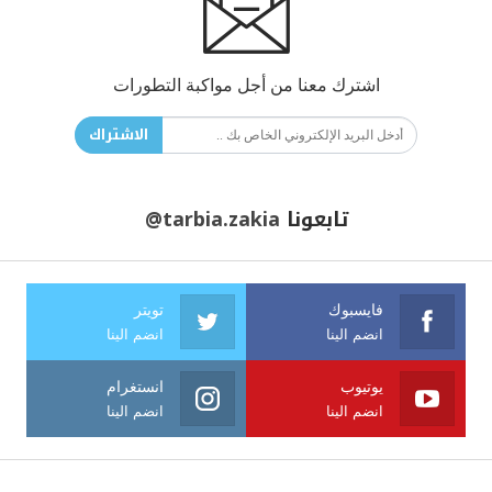
اشترك معنا من أجل مواكبة التطورات
الاشتراك
تابعونا
@tarbia.zakia
فايسبوك
تويتر
انضم الينا
انضم الينا
يوتيوب
انستغرام
انضم الينا
انضم الينا