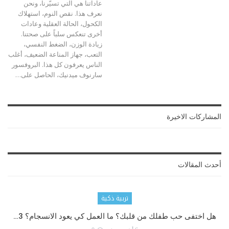
عاداتنا هي التي تسيّرنا، ونحن
نعرف هذا. نقص النوم، استهلاك
الكحول، الحالة العقلية وعادات
أخرى تنعكس سلباً على صحتنا.
زيادة الوزن، الضغط النفسي،
التعب، جهاز المناعة الضعيف، أغلب
الناس يعرفون كل هذا. البروفسور
سارنوف ميدنيك، الحاصل على
…
المشاركات الاخيرة
أحدث المقالات
تربية ذكية
هل اختفى حب طفلك من قلبك؟ ما العمل كي يعود الانسجام؟ 3…