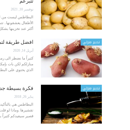
تتبرعم
نوفمبر 10, 2021
البطاطس ليست من الأشي
الأطفال يعشقونها..
تتم
أكثر عند تخزينها بشك
تدبير منزلي
افضل طريقة لتمن
أبريل 14, 2020
كثيراً ما نضطر الى رم
منازلكم
لكن بات بإمكا
الذي يحتوي على البط
تدبير منزلي
فكرة بسيطة جداً
يناير 26, 2018
البطاطس هي بالتأكيد م
تقشيرها. وماذا لو قلت
قصير سيفيدكم كثيراً 