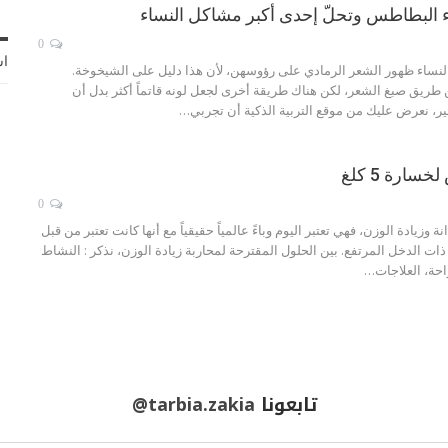
 البطاطس وتحلّ إحدى أكبر مشاكل النساء
0
اش
النساء ظهور الشعر الرمادي على رؤوسهن، لأن هذا دليل على الشيخوخة.
طريق صبغ الشعر، لكن هناك طريقة أخرى لجعل لونه قاتماً أكثر بدل أن
فير، نعرض عليك من موقع التربية الذكية أن تجربي…
ارة 5 كلغ
0
 وزيادة الوزن، فهي تعتبر اليوم وباءً عالمياً حقيقياً مع أنها كانت تعتبر من قبل
ات الدخل المرتفع. بين الحلول المقترحة لمحاربة زيادة الوزن، نذكر : النشاط
راحة، العلاجات…
تابعونا
@tarbia.zakia