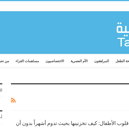
ة الطفل
المراهقون
الأم العصرية
الاختصاصيون
مساهمات القراء
من نح
ال
أح
لوب الأطفال: كيف تخزنينها بحيث تدوم أشهراً بدون أن