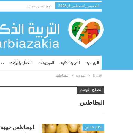
الخميس, أغسطس 6, 2026
Privacy Policy
الرئيسية
التربية الذكية
الفيديوهات
الحمل والولادة
صح
Home
المدونة
البطاطس
تصفح الوسم
البطاطس
تدبير منزلي
البطاطس حبيبة ق