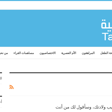
ة الطفل
المراهقون
الأم العصرية
الاختصاصيون
مساهمات القراء
من نح
ال
أح
يب ولادتك، وسأقول لك من أنت