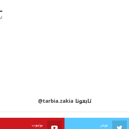
اش
تابعونا
@tarbia.zakia
تويتر
يوتيوب