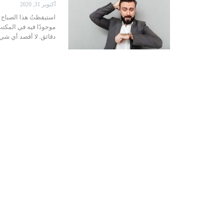
أكتوبر 31, 2020
استيقظتُ هذا الصباح
دقائق. لا أقصد أي شيء