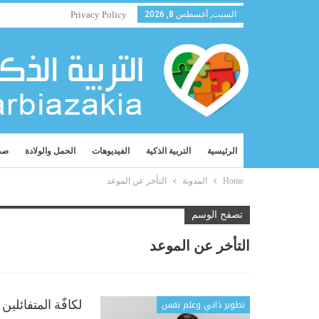
السبت, أغسطس 8, 2026
Privacy Policy
الرئيسية
التربية الذكية
الفيديوهات
الحمل والولادة
صح
Home
المدونة
التأخر عن الموعد
تصفح الوسم
التأخر عن الموعد
تطوير ذاتي وعلم نفس
لكافّة المتفائلين