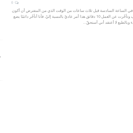
0
 في الساعة السادسة قبل ثلاث ساعات من الوقت الذي من المفترض أن أكون
موجودًا فيه في المكتب وتأخّرت عن العمل 10 دقائق.هذا أمر عاديّ بالنسبة إليّ. فأنا أتأخّر دائمًا بضع
 وبالطبع لا أعتقد أني أستحقّ
…
ك