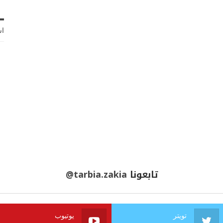
اش
تابعونا
@tarbia.zakia
تويتر
يوتيوب