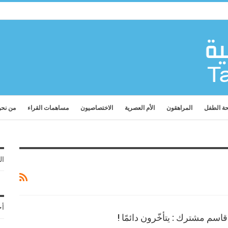
ة الطفل
المراهقون
الأم العصرية
الاختصاصيون
مساهمات القراء
من نح
ال
أح
 قاسم مشترك : يتأخّرون دائمًا !