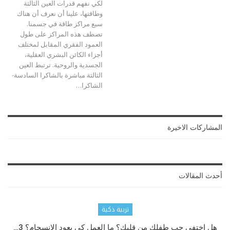
لكي نفهم قدرات العين الثالثة
وطاقتها، علينا أن نعرف أن هناك
سبع مراكز طاقة في جسمنا.
تصطف هذه المراكز على طول
العمود الفقري المقابل لمختلف
أجزاء الكائن البشري العقلية،
الجسدية والروحية. ترتبط العين
الثالثة مباشرة بالشاكرا السادسة-
الشاكرا…
المشاركات الاخيرة
أحدث المقالات
تربية ذكية
هل اختفى حب طفلك من قلبك؟ ما العمل كي يعود الانسجام؟ 3…