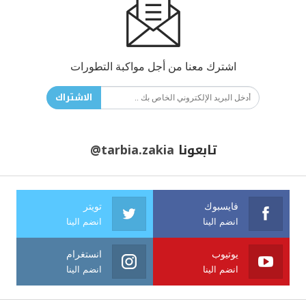
اشترك معنا من أجل مواكبة التطورات
الاشتراك
تابعونا
@tarbia.zakia
فايسبوك
تويتر
انضم الينا
انضم الينا
يوتيوب
انستغرام
انضم الينا
انضم الينا