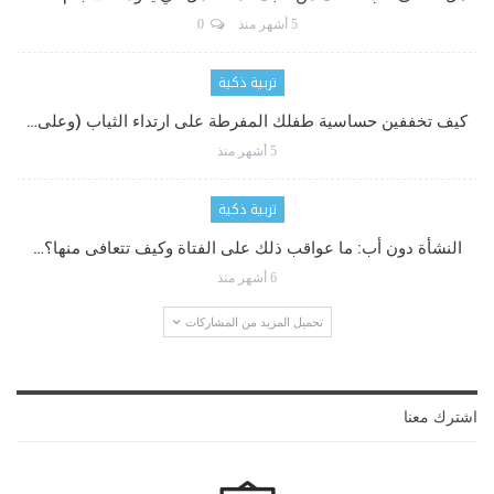
5 أشهر منذ
0
تربية ذكية
كيف تخففين حساسية طفلك المفرطة على ارتداء الثياب (وعلى…
5 أشهر منذ
تربية ذكية
النشأة دون أب: ما عواقب ذلك على الفتاة وكيف تتعافى منها؟…
6 أشهر منذ
تحميل المزيد من المشاركات
اشترك معنا