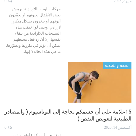
مايو 7, 2022
0
حركات الوجه اللاإرادية: يرمش
بعض الأطفال بعيونهم أو يجعّدون
أنوفهم أو ينخرون بشكل متكرر
لاإرادي. وحتى لو اختفت هذه
التشنجات اللاارادية من تلقاء
نفسها، إلا أنّ رد فعل محيطهم
يمكن أن يؤثر في تكررها وتطوّرها.
ما هي هذه الحالة؟
إنها
…
الصحة والتغذية
15علامة على أن جسمكم بحاجة إلى البوتاسيوم ( والمصادر
الطبيعية لتعويض النقص )
أغسطس 14, 2020
0
لهذا يجب أن تأكلوا أطعمة غنية