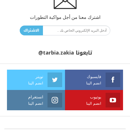
اشترك معنا من أجل مواكبة التطورات
الاشتراك
تابعونا
@tarbia.zakia
فايسبوك
تويتر
انضم الينا
انضم الينا
يوتيوب
انستغرام
انضم الينا
انضم الينا