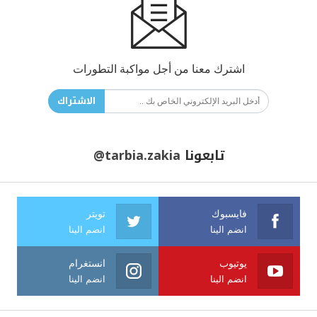
اشترك معنا من أجل مواكبة التطورات
الاشتراك
تابعونا
@tarbia.zakia
فايسبوك
تويتر
انضم الينا
انضم الينا
يوتيوب
انستغرام
انضم الينا
انضم الينا