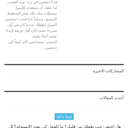
قد لا تنجحين في درء نوبة الغضب ،
لذا عليك أن تستعدي للأسوأ.
سيتطلب منك ذلك بعض التخطيط
المسبق. وتماماً كما قمت «بتحصين
المنزل لطفلك عندما كان في أول
سيره» بحيث كان أقل عرضة لإيذاء
نفسه أثناء تعلمه
المشي، ستحتاجين الآن أيضاً إلى
«تحصين…
المشاركات الاخيرة
أحدث المقالات
تربية ذكية
هل اختفى حب طفلك من قلبك؟ ما العمل كي يعود الانسجام؟ 3…