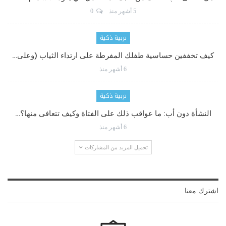
5 أشهر منذ
0
تربية ذكية
كيف تخففين حساسية طفلك المفرطة على ارتداء الثياب (وعلى…
6 أشهر منذ
تربية ذكية
النشأة دون أب: ما عواقب ذلك على الفتاة وكيف تتعافى منها؟…
6 أشهر منذ
تحميل المزيد من المشاركات
اشترك معنا