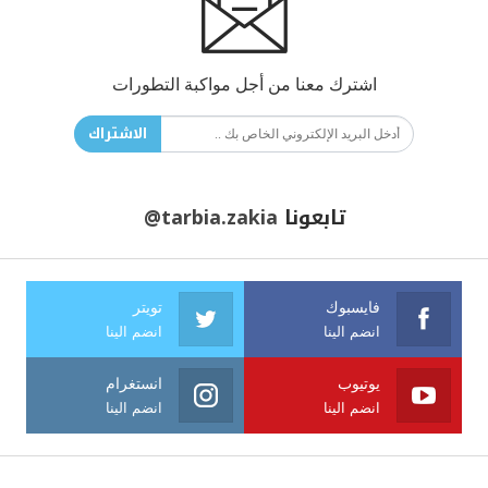
اشترك معنا من أجل مواكبة التطورات
الاشتراك
تابعونا
@tarbia.zakia
فايسبوك
تويتر
انضم الينا
انضم الينا
يوتيوب
انستغرام
انضم الينا
انضم الينا