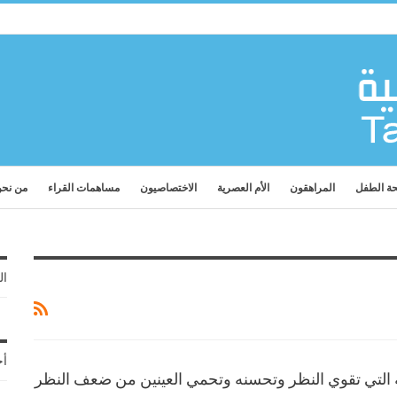
ة الطفل
المراهقون
الأم العصرية
الاختصاصيون
مساهمات القراء
من نح
ال
أح
ّة التي تقوي النظر وتحسنه وتحمي العينين من ضعف النظر