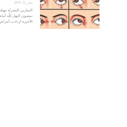
يناير 12, 2019
التمارين البصريّة مهمّة
تمضون النهار كلّه أم
الأخيرة ازدادت أمراض