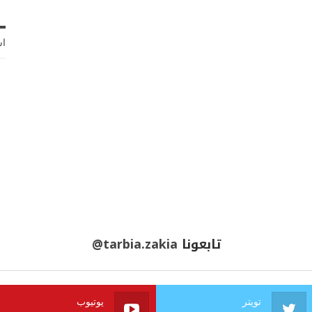
اش
تابعونا
@tarbia.zakia
تويتر
يوتيوب