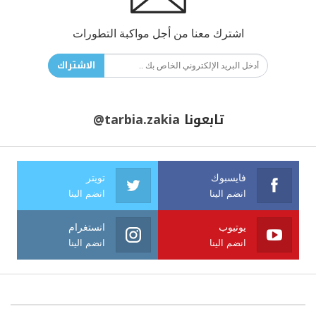
اشترك معنا من أجل مواكبة التطورات
الاشتراك
تابعونا
@tarbia.zakia
فايسبوك
تويتر
انضم الينا
انضم الينا
يوتيوب
انستغرام
انضم الينا
انضم الينا