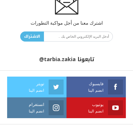
اشترك معنا من أجل مواكبة التطورات
الاشتراك
تابعونا
@tarbia.zakia
فايسبوك
تويتر
انضم الينا
انضم الينا
يوتيوب
انستغرام
انضم الينا
انضم الينا