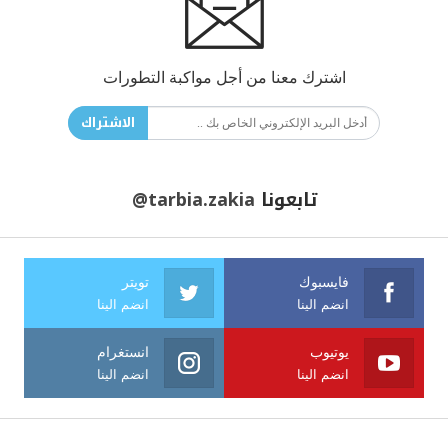
اشترك معنا من أجل مواكبة التطورات
الاشتراك
تابعونا
@tarbia.zakia
فايسبوك
تويتر
انضم الينا
انضم الينا
يوتيوب
انستغرام
انضم الينا
انضم الينا