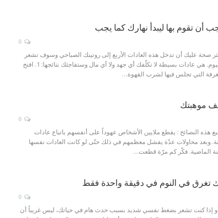
ب أن تقوم بها ليبدأ نهارك كما يجب
0
كثر صحة عليك أن تدخل هذه العادات الأربع إلى روتينك الصباحي وسوف تشعر
أنك أكثر صحة طوال اليوم. هي عادات بسيطة لا تكلّفك أي جهد ولا أي مال وستفاجئك نتائجها: 1. افتح
الغرفة التي تجلس فيها لشرب القهوة…
0
اتبع هذه النصائح : يقطع ملايين الأشخاص عهوداً على أنفسهم باتباع عادات
ة. وبعد محاولات عدّة يفشل معظمهم في ذلك حتّى لو كانت العادات نفسها
لسنة الماضية. فكّر كم مرّة قطعت…
تغرق في النوم في دقيقة واحدة فقط
0
أو إذا كنت تشعر بضغط نفسي شديد بسبب حدث هام في حياتك، ليس غريباً أن