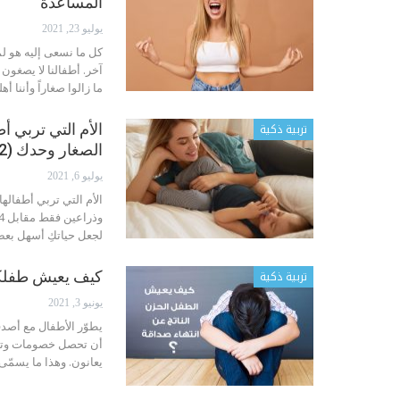
المساعدة
يوليو 23, 2021
كل ما نسعى إليه هو 
آخر. أطفالنا لا يصغون 
ما زالوا صغاراً وأننا أه
تربية ذكية
الصغار وحدك (2)
يوليو 6, 2021
الأم التي تربي أطفالها
لجعل حياتكِ أسهل بعض الشيء. 1- تح
تربية ذكية
كيف يعيش طفلكم 
يونيو 3, 2021
يطوّر الأطفال مع أصدقا
أن تحصل خصومات وتنتهي
يعانون. وهذا ما يسمّى 