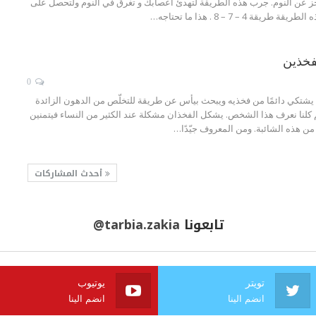
جز عن النوم. جرب هذه الطريقة لتهدئ أعصابك و تغرق في النوم ولتحصل على
ة 4 – 7 – 8 . هذا ما تحتاجه
…
0
 يشتكي دائمًا من فخذيه ويبحث بيأس عن طريقة للتخلّص من الدهون الزائدة
 كلنا نعرف هذا الشخص.
يشكل الفخذان مشكلة عند الكثير من النساء فيتمنين
ن هذه الشائبة. ومن المعروف جيّدًا
…
أحدث المشاركات
تابعونا
@tarbia.zakia
تويتر
يوتيوب
انضم الينا
انضم الينا