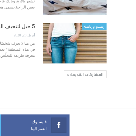
تشعر بالأرق وبأنك عا
بعض الراحة.تسمى هذه الطريقة طريق
ريجيم ورياضة
5 حيل لتنحيف الفخذين
أبريل 23, 2020
من منا لا يعرف شخصًا
في هذه المنطقة؟ نعم
معرفة طريقة للتخلّص م
المشاركات القديمة
فايسبوك
انضم الينا