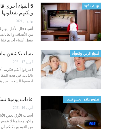
تربية ذكية
5 أشياء أخرى قا
ولكنهم يفعلونها
يونيو 1, 2021
أشياء قال الأهل إنهم ل
من الأهداف و الغايات، و
بفعل أشياء أخرى قلنا إنّ
أسرار الرجل والمرأة
نساء يكشفن ماذا
أبريل 17, 2021
اعترفوا أنكم فكرتم أحي
بالذنب.
في هذه المقالة
ليوقفوا الشخير. بين هذ
تطوير ذاتي وعلم نفس
عادات يومية تسب
أبريل 16, 2021
أسباب الأرق بعض الأش
ولكن معظمنا لا يغمض 
من النوم ويمكنكم أن 