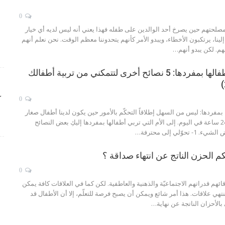
0
لمصلحتهم
حين يصرخ أحد الوالدين على طفله فهذا يعني أنه ليس لديه أي خيار
إلينا، يرتكبون الأخطاء، ويبدو الأمر كأنهم يتحدوننا معظم الوقت. نحن نعلم أنهم
لهم. لكن يبدو أنهم
…
الأم التي تربي أطفالها بمفردها: 5 نصائح أخرى لتتمكني من تربية أطفالك
ك
0
 بمفردها: ليس من السهل إطلاقاً التحكّم بالأمور حين يكون لدينا أطفال صغار
وذراعين فقط مقابل 24 ساعة في اليوم. إلى الأم التي تربي أطفالها بمفردها إليكِ بعض النصائح
وّلي إلى محترفة…
الحزن الناتج عن انتهاء صداقة ؟
0
ئهم قدراتهم الاجتماعيّة والذهنية والعاطفية. لكن كما في العلاقات كافة يمكن
 علاقات. هذا أمر شائع ويمكن أن يصبح فرصة للتعلّم، إلا أن الأطفال قد
بالأحزان الناتجة عن نهاية
…