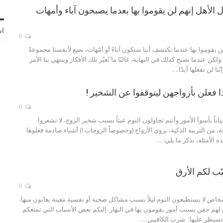
ل الأهل إنهم لن يقوموا بها بعدما يصبحون آباء وأمهات
اش
0
ن يقوموا بها:عندما نكتشف أننا سنكون آباءً أو أمّهات، نضع لأنفسنا مجموعةً
لكن عندما نصبح كذلك في النهاية، غالبًا ما نُغيّر تلك الأفكار وينتهي بنا الأمر
نا لن نفعلها أبدًا.
…
 فعلن بأزواجهن ليتوقفوا عن الشخير !
0
اناً بأسوأ الأمور وأنتم تحاولون النوم عبثاً بسبب شخير الزوج، لا تشعروا
، من التربية الذكية، يروي الأزواج (وخصوصاً الزوجات !) أشياء صادمة فعلوها
ه الأمثلة، نذكر ما يلي:
…
ّب لكم الأرق
0
خاص لا يستطيعون النوم ليلاً بسبب مشاكل صحية أو نفسية معينة يعانون منها.
لهم جفن بسبب أمور يقومون بها في النهار. إليكم بعض الأسباب التي تمنعكم
تسيطر عليها: شرب الكافيين:…