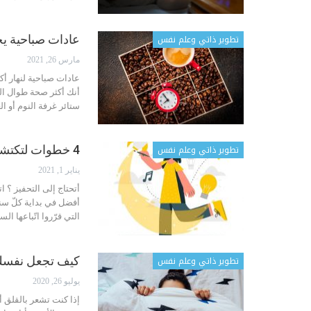
تطوير ذاتي وعلم نفس
عادات صباحية يج
مارس 26, 2021
عادات صباحية لنهار أ
ستائر غرفة النوم أو 
تطوير ذاتي وعلم نفس
4 خطوات لتكتشف موهبتك
يناير 1, 2021
أتحتاج إلى التحفيز ؟ 
أفضل في بداية كلّ سن
التي قرّروا اتّباعها ا
تطوير ذاتي وعلم نفس
كيف تجعل نفسك 
يوليو 26, 2020
إذا كنت تشعر بالقلق 