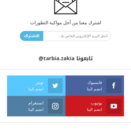
اشترك معنا من أجل مواكبة التطورات
الاشتراك
تابعونا
@tarbia.zakia
فايسبوك
تويتر
انضم الينا
انضم الينا
يوتيوب
انستغرام
انضم الينا
انضم الينا