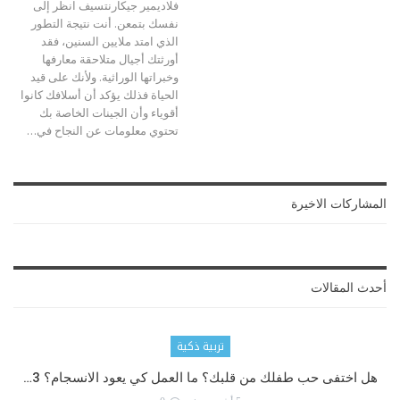
فلاديمير جيكارنتسيف انظر إلى
نفسك بتمعن. أنت نتيجة التطور
الذي امتد ملايين السنين، فقد
أورثتك أجيال متلاحقة معارفها
وخبراتها الوراثية. ولأنك على قيد
الحياة فذلك يؤكد أن أسلافك كانوا
أقوياء وأن الجينات الخاصة بك
تحتوي معلومات عن النجاح في…
المشاركات الاخيرة
أحدث المقالات
تربية ذكية
هل اختفى حب طفلك من قلبك؟ ما العمل كي يعود الانسجام؟ 3…