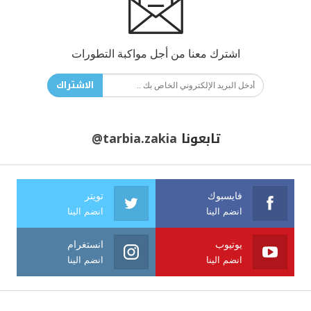
اشترك معنا من أجل مواكبة التطورات
الاشتراك
تابعونا
@tarbia.zakia
فايسبوك
تويتر
انضم الينا
انضم الينا
يوتيوب
انستغرام
انضم الينا
انضم الينا