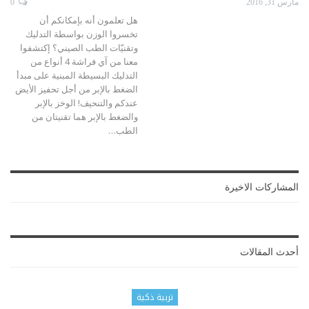
مارس 31, 2016
0
هل تعلمون أنه بإمكانكم أن
تخسروا الوزن بواسطة التدليك
وتقنيّات الطب الصيني؟ إكتشفوا
معنا من آي فراشة 4 أنواع من
التدليك البسيطة المبنية على مبدأ
الضغط بالإبر من أجل تحفيز الأيض
عندكم والتنحيف! الوخز بالإبر
والضغط بالإبر هما تقنيتان من
الطب…
المشاركات الاخيرة
أحدث المقالات
تربية ذكية