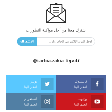
اشترك معنا من أجل مواكبة التطورات
الاشتراك
تابعونا
@tarbia.zakia
فايسبوك
تويتر
انضم الينا
انضم الينا
يوتيوب
انستغرام
انضم الينا
انضم الينا