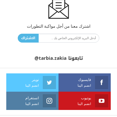
اشترك معنا من أجل مواكبة التطورات
الاشتراك
تابعونا
@tarbia.zakia
فايسبوك
تويتر
انضم الينا
انضم الينا
يوتيوب
انستغرام
انضم الينا
انضم الينا