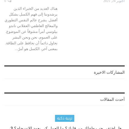
أكتوبر 24, 2021
0
هناك العديد من الخبراء الذين
يرشدوننا إلى فهم الكسل بشكل
أفضل. يشرح عالم النفس التطوري
والمعالج العاطفي-العقلاني ناندو
بيلوسي أمراً مشوقاً عن الموضوع.
على العموم، نحن ونحن البشر
نحاول دائماً أن نحافظ على الطاقة.
بمعنى آخر، الكسل هو أمرُ
…
المشاركات الاخيرة
أحدث المقالات
تربية ذكية
هل اختفى حب طفلك من قلبك؟ ما العمل كي يعود الانسجام؟ 3…