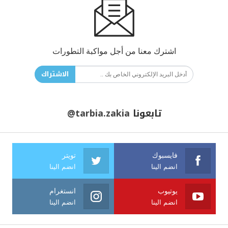
اشترك معنا من أجل مواكبة التطورات
الاشتراك
تابعونا
@tarbia.zakia
فايسبوك
تويتر
انضم الينا
انضم الينا
يوتيوب
انستغرام
انضم الينا
انضم الينا