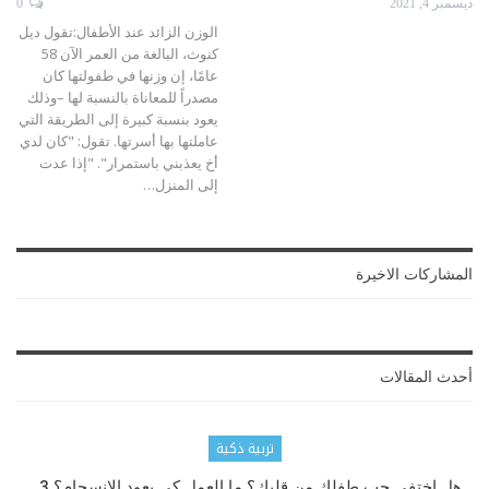
ديسمبر 4, 2021
0
الوزن الزائد عند الأطفال:تقول ديل
كنوث، البالغة من العمر الآن 58
عامًا، إن وزنها في طفولتها كان
مصدراً للمعاناة بالنسبة لها –وذلك
يعود بنسبة كبيرة إلى الطريقة التي
عاملتها بها أسرتها. تقول: "كان لدي
أخ يعذبني باستمرار". "إذا عدت
إلى المنزل
…
المشاركات الاخيرة
أحدث المقالات
تربية ذكية
هل اختفى حب طفلك من قلبك؟ ما العمل كي يعود الانسجام؟ 3…