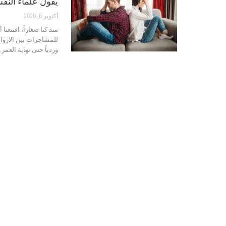
يقول علماء النف
أكتوبر 6, 2020
منذ كنا صغاراً، اقتنع
للمشاجرات بين الازواج
وردياً حتى نهاية العمر