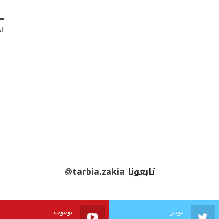
اش
تابعونا
@tarbia.zakia
تويتر
يوتيوب