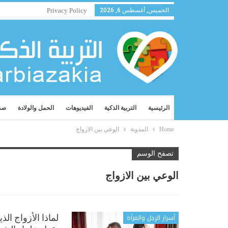
الخميس, أغسطس 6, 2026
Privacy Policy
الرئيسية
التربية الذكية
الفيديوهات
الحمل والولادة
صح
Home
المدونة
الوعي بين الازواج
تصفح الوسم
الوعي بين الازواج
أسرار الرجل والمرأة
لماذا الأزواج ا