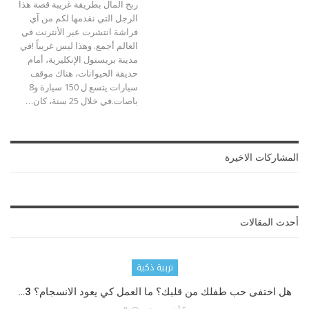
ربح المال بطريقة غريبة
قصة هذا
الرجل التي نقدمها لكم من آي
فراشة انتشرت عبر الأنترنت في
العالم أجمع. وهذا ليس غريباً !في
مدينة بريستول الإنكليزية، أمام
حديقة الحيوانات، هناك موقف
سيارات يتسع ل 150 سيارة و8
باصات.في خلال 25 سنة، كان
…
المشاركات الاخيرة
أحدث المقالات
تربية ذكية
هل اختفى حب طفلك من قلبك؟ ما العمل كي يعود الانسجام؟ 3…