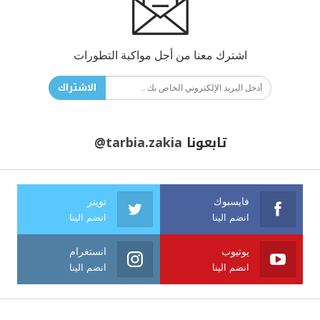
اشترك معنا من أجل مواكبة التطورات
الاشتراك
تابعونا
@tarbia.zakia
فايسبوك
تويتر
انضم الينا
انضم الينا
يوتيوب
انستغرام
انضم الينا
انضم الينا