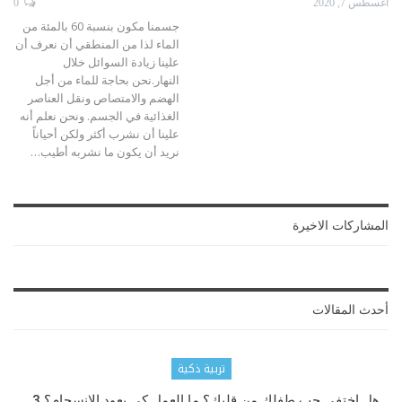
أغسطس 7, 2020
0
جسمنا مكون بنسبة 60 بالمئة من
الماء لذا من المنطقي أن نعرف أن
علينا زيادة السوائل خلال
النهار.نحن بحاجة للماء من أجل
الهضم والامتصاص ونقل العناصر
الغذائية في الجسم. ونحن نعلم أنه
علينا أن نشرب أكثر ولكن أحياناً
نريد أن يكون ما نشربه أطيب
…
المشاركات الاخيرة
أحدث المقالات
تربية ذكية
هل اختفى حب طفلك من قلبك؟ ما العمل كي يعود الانسجام؟ 3…