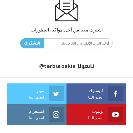
اشترك معنا من أجل مواكبة التطورات
الاشتراك
تابعونا
@tarbia.zakia
فايسبوك
تويتر
انضم الينا
انضم الينا
يوتيوب
انستغرام
انضم الينا
انضم الينا