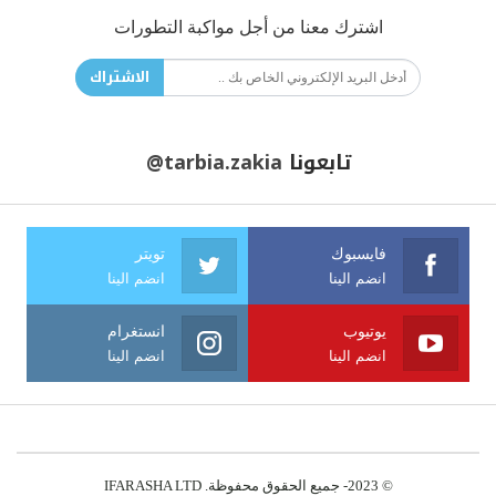
اشترك معنا من أجل مواكبة التطورات
الاشتراك
تابعونا
@tarbia.zakia
فايسبوك
تويتر
انضم الينا
انضم الينا
يوتيوب
انستغرام
انضم الينا
انضم الينا
© 2023- جميع الحقوق محفوظة. IFARASHA LTD