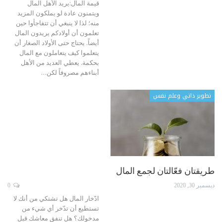
قيمة المال:يريد الأهل المال
ويتمنون عادة لو يملكون المزيد
منه؛ لذا لا ينبغي أن تتفاجأوا حين
تعلمون أن أولادكم يريدون المال
أيضاً. يحتاج حتى الأولاد الصغار أن
يتعلموا كيف يتعاملون مع المال
بحكمة. يعطي العديد من الأهل
أبناءهم مصروفاً لكن
…
تطوير ذاتي وعلم نفس
طريقتان فعّالتان لجمع المال
ديسمبر 30, 2020
0
ادّخار المال هل تشتكي من أنك لا
تستطيع أن تدّخر أي شيء من
مدخولك؟ هل تنفق معاشك قبل