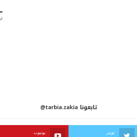
اش
تابعونا
@tarbia.zakia
تويتر
يوتيوب