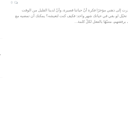
0
ت إلى ذهني مؤخرًا فكرة أنّ حياتنا قصيرة، وأنّ لدينا القليل من الوقت
. تخيّل لو بقي في حياتك شهر واحد: فكيف كنت لتعيشه؟ يمكنك أن تمضيه مع
برفقتهم، متنبّهًا بالفعل لكلّ كلمة…
ك