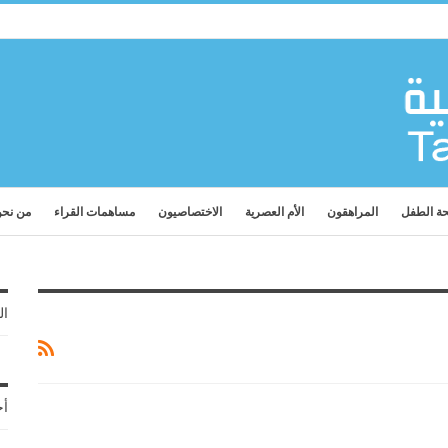
ة الطفل
المراهقون
الأم العصرية
الاختصاصيون
مساهمات القراء
من نح
ال
أح