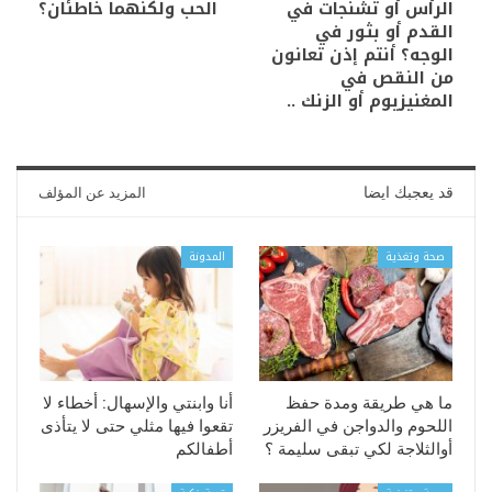
الرأس أو تشنجات في
الحب ولكنهما خاطئان؟
القدم أو بثور في
الوجه؟ أنتم إذن تعانون
من النقص في
المغنيزيوم أو الزنك ..
قد يعجبك ايضا
المزيد عن المؤلف
صحة وتغذية
المدونة
ما هي طريقة ومدة حفظ
أنا وابنتي والإسهال: أخطاء لا
اللحوم والدواجن في الفريزر
تقعوا فيها مثلي حتى لا يتأذى
أوالثلاجة لكي تبقى سليمة ؟
أطفالكم