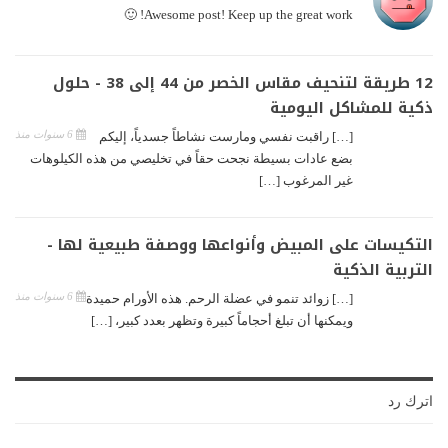
Awesome post! Keep up the great work! 🙂
12 طريقة لتنحيف مقاس الخصر من 44 إلى 38 - حلول
ذكية للمشاكل اليومية
6 سنوات منذ
[…] راقبت نفسي ومارست نشاطاً جسدياً، إليكم
بضع عادات بسيطة نجحت حقاً في تخليصي من هذه الكيلوهات
غير المرغوب […]
التكيسات على المبيض وأنواعها ووصفة طبيعية لها -
التربية الذكية
6 سنوات منذ
[…] زوائد تنمو في عضلة الرحم. هذه الأورام حميدة
ويمكنها أن تبلغ أحجاماً كبيرة وتظهر بعدد كبير، […]
اترك رد