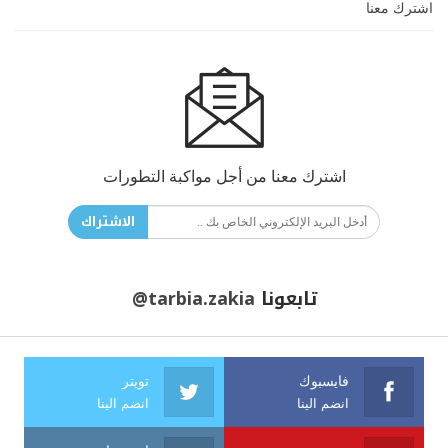
اشترك معنا
اشترك معنا من أجل مواكبة التطورات
الاشتراك
تابعونا
@tarbia.zakia
فايسبوك
تويتر
انضم الينا
انضم الينا