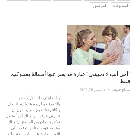
الفيديوهات
المراهقون
“أمي أنتِ لا تحبينني” عبارة قد يعبر عنها أطفالنا بسلوكهم
فقط
سماح خليفة
ديسمبر 26, 2022
بدأت ابنتي ذات الأربع سنوات
بالتصرف بطريقة عدوانية، انفعال
وبكاء وعناد دون سبب.. دون أن
تخبرني عرفتُ أن هناك أمراً يشغل
تفكيرها، كان من الواضح أن هناك
مشاعر قوية تختلجها تدفعها إلى
التعبير بطرق غير سليمة، كنتُ أرى