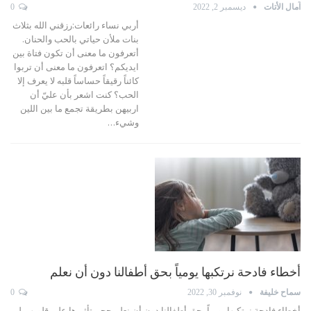
آمال الأتات
ديسمبر 2, 2022
0
أربي نساء رائعات:رزقني الله بثلاث
بنات ملأن حياتي بالحب والحنان.
أتعرفون ما معنى أن تكون فتاة بين
ايديكم؟ اتعرفون ما معنى أن تربوا
كائناً رقيقاً حساساً قلبه لا يعرف إلا
الحب؟
كنت اشعر بأن عليّ أن
اربيهن بطريقة تجمع ما بين اللين
وشيء
…
أخطاء فادحة نرتكبها يومياً بحق أطفالنا دون أن نعلم
سماح خليفة
نوفمبر 30, 2022
0
أخطاء فادحة نرتكبها يومياً بحق أطفالنا دون أن نعلم حجم تأثيرها على قلوبهم
لم