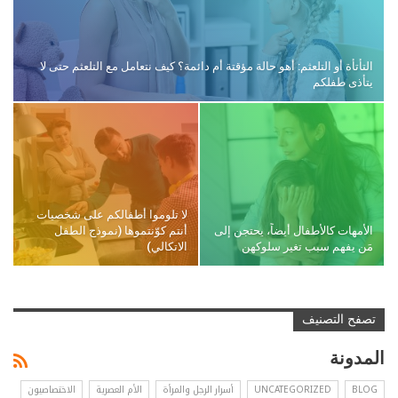
التأتأة أو التلعثم: أهو حالة مؤقتة أم دائمة؟ كيف نتعامل مع التلعثم حتى لا
يتأذى طفلكم
لا تلوموا أطفالكم على شخصيات
الأمهات كالأطفال أيضاً، يحتجن إلى
أنتم كوّنتموها (نموذج الطفل
مَن يفهم سبب تغير سلوكهن
الاتكالي)
تصفح التصنيف
المدونة
BLOG
UNCATEGORIZED
أسرار الرجل والمرأة
الأم العصرية
الاختصاصيون