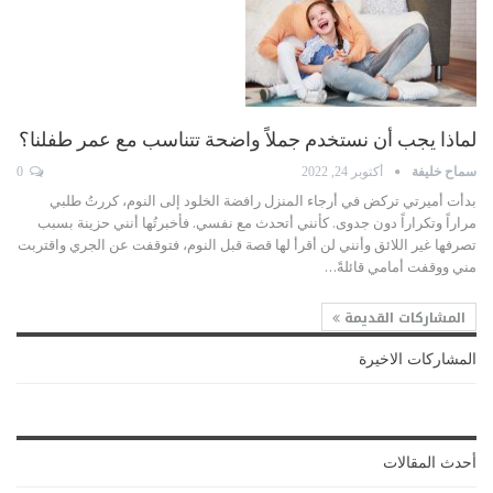
لماذا يجب أن نستخدم جملاً واضحة تتناسب مع عمر طفلنا؟
سماح خليفة
أكتوبر 24, 2022
0
بدأت أميرتي تركض في أرجاء المنزل رافضة الخلود إلى النوم، كررتُ طلبي
مراراً وتكراراً دون جدوى. كأنني أتحدث مع نفسي. فأخبرتُها أنني حزينة بسبب
تصرفها غير اللائق وأنني لن أقرأ لها قصة قبل النوم، فتوقفت عن الجري واقتربت
مني ووقفت أمامي قائلةً
…
المشاركات القديمة
المشاركات الاخيرة
أحدث المقالات