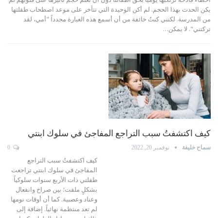
يكن الحدث بهذا الحجم. لم أكن الوحيدة التي تتأخر على موعد اصطحاب طفلتها
من المدرسة. لكنني كنتُ خائفة من أن أسمع هذه العبارة مجدداً "أمي، لقد
تركتني". لا يمكن
…
كيف اكتشفتُ سبب التراجع المفاجئ في سلوك ابنتي
سماح خليفة
نوفمبر 20, 2022
0
كيف اكتشفتُ سبب التراجع
المفاجئ في سلوك ابنتي
تراجعت
طفلتي ذات الأربع سنوات سلوكياً
بشكلٍ ملفت؛ بين صراخ وانفعال
وعناد وعصبية. كما أن أوقات نومها
لم تعد منتظمة نهائياً. إضافة إلى