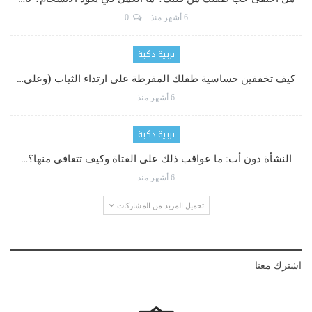
6 أشهر منذ
0
تربية ذكية
كيف تخففين حساسية طفلك المفرطة على ارتداء الثياب (وعلى…
6 أشهر منذ
تربية ذكية
النشأة دون أب: ما عواقب ذلك على الفتاة وكيف تتعافى منها؟…
6 أشهر منذ
تحميل المزيد من المشاركات
اشترك معنا