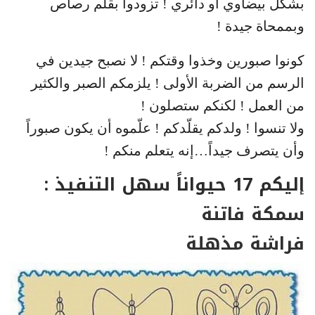
بشكل بيضاوي أو دائري ! تزودوا بقلم رصاص
وبممحاة جيدة !
كونوا صبورين وخذوا وقتكم ! لا نصبح جيدين في
الرسم من الضربة الأولى ! يلزمكم الصبر والكثير
من العمل ! لكنكم ستصلون !
ولا تنسوا ! ولدكم يقلّدكم ! علّموه أن يكون صبوراً
وأن يتصرف جيداً…إنه يتعلم منكم !
إليكم 17 حيواناً سهل التنفيذ :
سمكة فاتنة
فراشة مذهلة