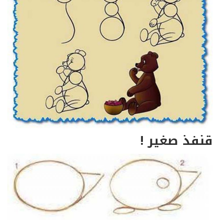
قنفذ صغير !