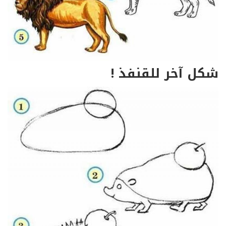
شكل آخر للقنفذ !