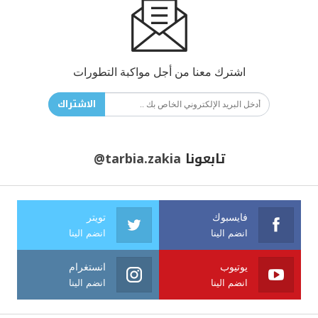
اشترك معنا من أجل مواكبة التطورات
الاشتراك
تابعونا
@tarbia.zakia
فايسبوك
تويتر
انضم الينا
انضم الينا
يوتيوب
انستغرام
انضم الينا
انضم الينا