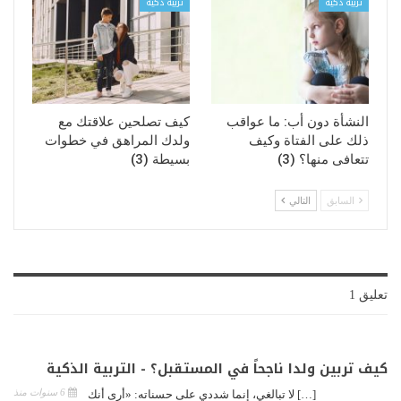
تربية ذكية
تربية ذكية
النشأة دون أب: ما عواقب
كيف تصلحين علاقتك مع
ذلك على الفتاة وكيف
ولدك المراهق في خطوات
تتعافى منها؟ (3)
بسيطة (3)
السابق
التالي
تعليق 1
كيف تربين ولدا ناجحاً في المستقبل؟ - التربية الذكية
6 سنوات منذ
[…] لا تبالغي، إنما شددي على حسناته: «أرى أنك