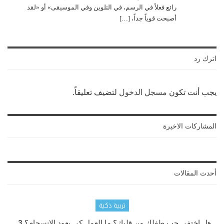
رائع فعلاً في الرسم، في التلوين وفي الموسيقى» أو «لقد
أصبحت قوياً جداً، […]
اترك رد
يجب أنت تكون
مسجل الدخول
لتضيف تعليقاً.
المشاركات الاخيرة
أحدث المقالات
تربية ذكية
هل اختفى حب طفلك من قلبك؟ ما العمل كي يعود الانسجام؟ 3…