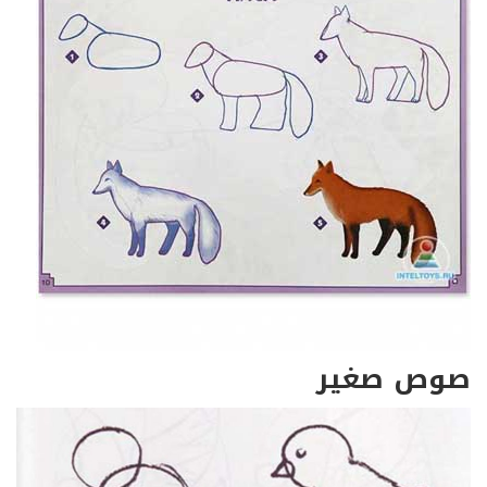
صوص صغير