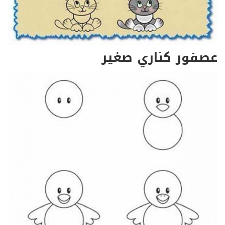
عصفور كناري صغير