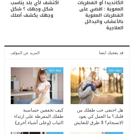
الكانديدا أو الفطريات
اكتشف لأي بلد يناسب
المعوية : اقضي على
شكل وجهك ؟ شكل
الفطريات المعوية
وجهك يكشف أصلك
بالأعشاب والبدائل
العلاجية
قد يعجبك ايضا
المزيد عن المؤلف
تربية ذكية
تربية ذكية
هل اختفى حب طفلك من
كيف تخففين حساسية
قلبك؟ ما العمل كي يعود
طفلك المفرطة على ارتداء
الانسجام؟ 3 طرق للتعايش
الثياب (وعلى أشياء أخرى)