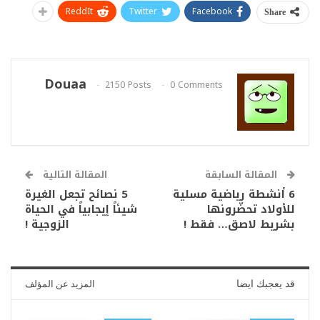
ReddIt
Twitter
Facebook
Share
Douaa
2150 Posts
0 Comments
المقالة السابقة
المقالة التالية
6 أنشطة رياضية مسلية
5 نصائح تجعل الغيرة
للأولاد تحضّرونها
شيئاً إيجابياً في الحياة
بشريط لاصق… فقط !
الزوجية !
قد يعجبك ايضا
المزيد عن المؤلف