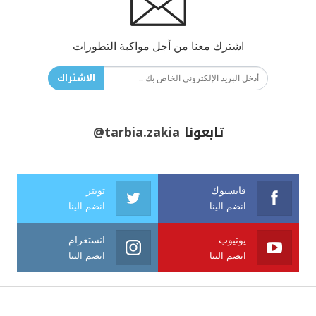
اشترك معنا من أجل مواكبة التطورات
الاشتراك
تابعونا
@tarbia.zakia
فايسبوك
تويتر
انضم الينا
انضم الينا
يوتيوب
انستغرام
انضم الينا
انضم الينا