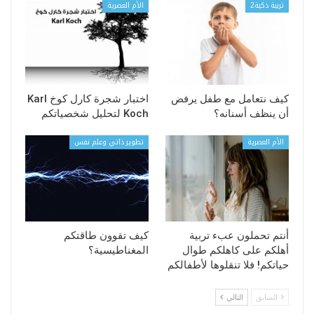
تربية ذكية2
الأم العصرية
كيف نتعامل مع طفل يرفض
اختبار شجرة كارل كوخ Karl
أن ينظف أسنانه؟
Koch لتحليل شخصياتكم
الأم العصرية
تطوير ذاتي وعلم نفس
أنتم تحملون عبء تربية
كيف تقوون طاقتكم
أهلكم على كاهلكم طوال
المغناطيسية؟
حياتكم! فلا تنقلوها لأطفالكم
السابق
التالي