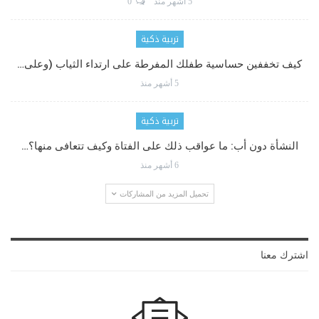
5 أشهر منذ
0
تربية ذكية
كيف تخففين حساسية طفلك المفرطة على ارتداء الثياب (وعلى…
5 أشهر منذ
تربية ذكية
النشأة دون أب: ما عواقب ذلك على الفتاة وكيف تتعافى منها؟…
6 أشهر منذ
تحميل المزيد من المشاركات
اشترك معنا