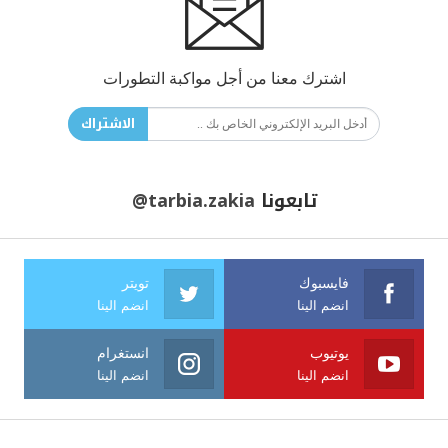
اشترك معنا من أجل مواكبة التطورات
الاشتراك
تابعونا
@tarbia.zakia
فايسبوك
تويتر
انضم الينا
انضم الينا
يوتيوب
انستغرام
انضم الينا
انضم الينا