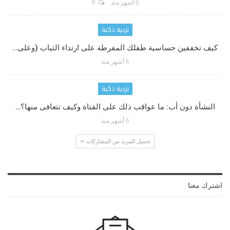
6 أشهر منذ
0
تربية ذكية
كيف تخففين حساسية طفلك المفرطة على ارتداء الثياب (وعلى…
6 أشهر منذ
تربية ذكية
النشأة دون أب: ما عواقب ذلك على الفتاة وكيف تتعافى منها؟…
6 أشهر منذ
تحميل المزيد من المشاركات
اشترك معنا