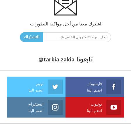
اشترك معنا من أجل مواكبة التطورات
الاشتراك
تابعونا
@tarbia.zakia
فايسبوك
تويتر
انضم الينا
انضم الينا
يوتيوب
انستغرام
انضم الينا
انضم الينا