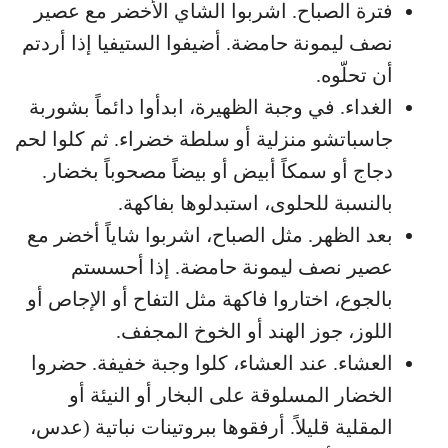
فترة الصباح. اشربوا الشاي الأخضر مع عصير
نصف ليمونة حامضة. أضيفوا الستيفيا إذا أردتم
أن تحلّوه.
الغداء. في وجبة الظهيرة، ابدأوا دائماً بشوربة
جاسباتشو منزلية أو سلطة خضراء. ثم كلوا لحم
دجاج أو سمكاً أبيض أو بيضاً مصحوباً بخضار.
بالنسبة للحلوى، استبدلوها بفاكهة.
بعد الظهر. مثل الصباح، اشربوا شاياً أخضر مع
عصير نصف ليمونة حامضة. إذا أحسستم
بالجوع، اختاروا فاكهة مثل التفاح أو الإجاص أو
اللوز، جوز الهند أو الخوخ المجفف.
العشاء. عند العشاء، كلوا وجبة خفيفة. حضروا
الخضار المسلوقة على البخار أو النيئة أو
المقلية قليلاً. أرفقوها ببروتينات نباتية (عدس،