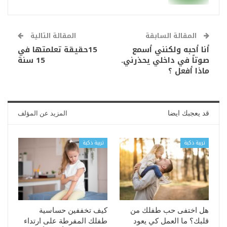
المقالة السابقة
المقالة التالية
أنا أحبه ولكنني أسمع
15حقيقة تعلمتها في
صوتاً في داخلي يحذرني.
15 سنة
ماذا أفعل ؟
قد يعجبك ايضا
المزيد عن المؤلف
تربية ذكية
تربية ذكية
هل اختفى حب طفلك من
كيف تخففين حساسية
قلبك؟ ما العمل كي يعود
طفلك المفرطة على ارتداء