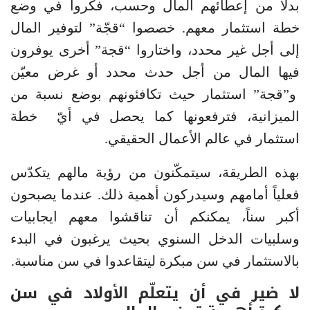
بدلاً من إعطائهم المال وحسب، فكروا في وضع
خطة استثمار معهم. خصصوا “قجّة” لتوفير المال
إلى أجل غير محدد، واختاروا “قجة” أخرى يوفرون
فيها المال من أجل حدث محدد أو غرض معيّن
و”قجة” استثمار حيث تكافئونهم بوضع نسبة من
الميزانية، فترفعونها كما يحصل في أيّ خطة
استثمار في عالم الأعمال الحقيقي.
بهذه الطريقة، سيتمكّنون من رؤية مالهم يتكدّس
فعلياً أمامهم وسيدركون أهمية ذلك. عندما يصبحون
أكبر سناً، يمكنكم أن تناقشوا معهم ايجابيات
وسلبيات الدخل السنوي بحيث يرغبون في البدء
بالاستثمار في سن مبكرة ليتقاعدوا في سن مناسبة.
لا ضير في أن يتعلّم الأولاد في سن