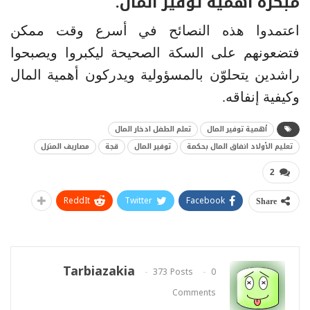
مبكرة أهمية توفير المال.
اعتمدوا هذه النصائح في أسرع وقت ممكن
فتضعونهم على السكة الصحيحة ليكبروا ويصبحوا
راشدين يتحلوّن بالمسؤولية ويدركون أهمية المال
وكيفية إنفاقه.
أهمية توفير المال
تعلم الطفل ادخار المال
تعليم الأولاد انفاق المال بحكمة
توفير المال
قجة
مصاريف المنزل
2
ReddIt
Twitter
Facebook
Share
Tarbiazakia
373 Posts
0
Comments