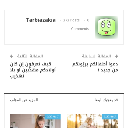
Tarbiazakia
373 Posts
0
Comments
المقالة السابقة
المقالة التالية
دعوا أطفالكم يربّونكم
كيف تعرفون إن كان
من جديد !
أولادكم مهذّبين أو بلا
تهذيب
قد يعجبك ايضا
المزيد عن المؤلف
تربية ذكية
تربية ذكية