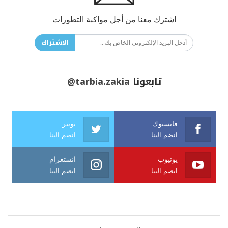
اشترك معنا من أجل مواكبة التطورات
الاشتراك
تابعونا
@tarbia.zakia
فايسبوك
تويتر
انضم الينا
انضم الينا
يوتيوب
انستغرام
انضم الينا
انضم الينا