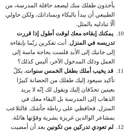
يأخذون طفلك منك ليصعد حافلة المدرسة، من
الطبيعي أن يبدأ بالبكاء وبمناداتك، ولكن حاولي
ألّا تبادليه بالمثل.
يمكنك إبقاءه معك لوقت أطول إذا قررت
تدريسه في المنزل
. أنت تفكرين ربّما بإبقاءه
إلى جانبك إلى الأبد فلست بحاجة ماسة إلى
العمل وذلك المدخول الآخر، أليس كذلك؟
قد يخيب أملك بطفل الخمس سنوات.
بكلّ
تأكيد سيعود إليك طفلك من الحضانة كبيرًا
بعينين تحدّقان إليك ويقول لك إنّه لا يريد
الذهاب إلى المدرسة بل البقاء معك في
المنزل. فحافظي على رباطة جأشك. فالتلاعب
بمشاعر الوالدين غريزة بشرية وقوّتها هائلة.
لم تعودي تدركين من تكونين
بعد أن أمضيت