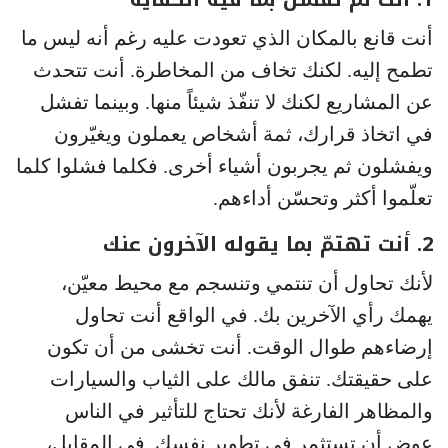
أنت قانع بالمكان الذي تعودت عليه رغم أنه ليس ما
تطمح إليه. لكنك تخاف من المخاطرة. أنت تتحدث
عن المشاريع لكنك لا تنفّذ شيئاً منها. وبينما تفشل
في اتخاذ قرارك، ثمة أشخاص يعملون ويغيّرون
ويفشلون ثم يجربون أشياء أخرى. فكلما فشلوا كلما
تعلّموا أكثر وتحسّن أداءهم.
2. أنت تهتمّ بما يقوله الآخرون عنك
لأنك تحاول أن تنتمي وتنسجم مع محيط معيّن،
يهمك رأي الآخرين بك. في الواقع أنت تحاول
إرضاءهم طوال الوقت. أنت تخشى من أن تكون
على حقيقتك. تنفق مالك على الثياب والسيارات
والمظاهر الفارغة لأنك تحتاج للتأثير في الناس
عوض أن تستثمر في تطوير نفسك. في المقابل،