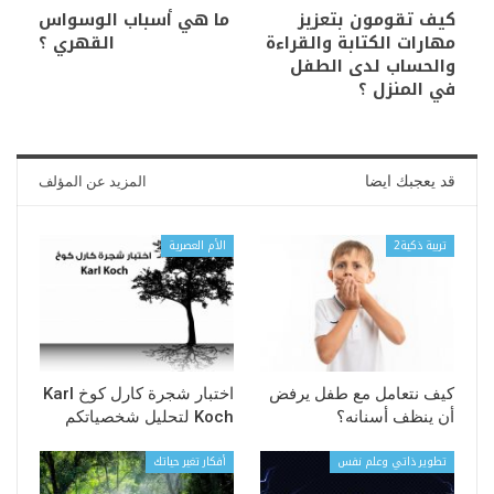
كيف تقومون بتعزيز
ما هي أسباب الوسواس
مهارات الكتابة والقراءة
القهري ؟
والحساب لدى الطفل
في المنزل ؟
قد يعجبك ايضا
المزيد عن المؤلف
تربية ذكية2
الأم العصرية
كيف نتعامل مع طفل يرفض
اختبار شجرة كارل كوخ Karl
أن ينظف أسنانه؟
Koch لتحليل شخصياتكم
تطوير ذاتي وعلم نفس
أفكار تغير حياتك