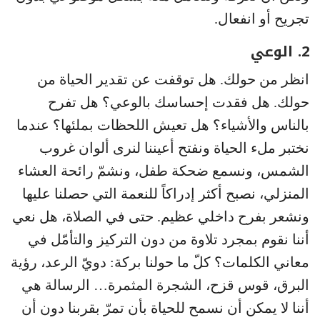
تجريح أو انفعال.
2. الوعي
انظر من حولك. هل توقفت عن تقدير الحياة من
حولك. هل فقدت إحساسك بالوعي؟ هل تفرح
بالناس والأشياء؟ هل تعيش اللحظات بملئها؟ عندما
نختبر ملء الحياة ونفتح أعيننا لنرى ألوان غروب
الشمس، ونسمع ضحكة طفل، ونشمّ رائحة العشاء
المنزلي، نصبح أكثر إدراكاً للنعمة التي حصلنا عليها
ونشعر بفرح داخلي عظيم. حتى في الصلاة، هل نعي
أننا نقوم بمجرد تلاوة من دون التركيز والتأمّل في
معاني الكلمات؟ كلّ ما حولنا بركة: دويّ الرعد، رؤية
البرق، قوس قزح، الشجرة المثمرة… الرسالة هي
أننا لا يمكن أن نسمح للحياة بأن تمرّ بقربنا دون أن