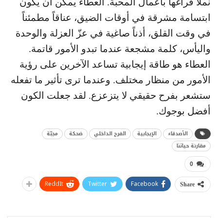
نملأ فراغها بأعمال المحبة. العطاء يمكن أن يكون
ابتسامة مشرقة في أوقات الضيق، عناقاً مطمئناً
في وقت القلق، أذناً صاغية في عزّ العزلة والوحدة
واليأس، كلمة مشجعة عندما تبدو الأمور قاتمة.
العطاء هو طاقة إيجابية تساعد الآخرين على رؤية
الأمور من منظار مختلف. وعندما ترى تأثير ما تفعله
ستشعر بفرح حقيقي لا يتزعزع. لقد جعلت الكون
أفضل بوجوك.
الأصدقاء
الإيجابية
الفرح الداخلي
ضحكة
محِبّة
مقارنة حياتنا
0
ReddIt
Twitter
Facebook
Share