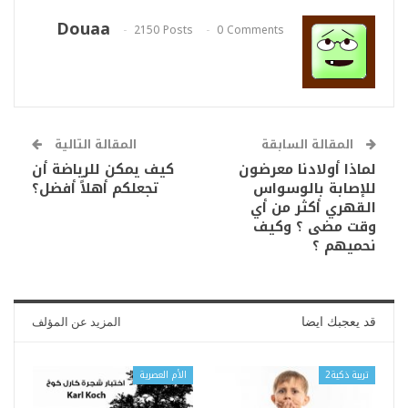
Douaa
2150 Posts
0 Comments
المقالة السابقة
المقالة التالية
لماذا أولادنا معرضون
كيف يمكن للرياضة أن
للإصابة بالوسواس
تجعلكم أهلاً أفضل؟
القهري أكثر من أي
وقت مضى ؟ وكيف
نحميهم ؟
قد يعجبك ايضا
المزيد عن المؤلف
تربية ذكية2
الأم العصرية