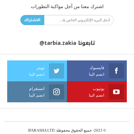
اشترك معنا من أجل مواكبة التطورات
الاشتراك
تابعونا
@tarbia.zakia
فايسبوك
تويتر
انضم الينا
انضم الينا
يوتيوب
انستغرام
انضم الينا
انضم الينا
© 2023- جميع الحقوق محفوظة. IFARASHA LTD