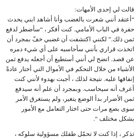
قالت لي إحدى الأمهات:
“أعتقد أنني شعرت بالغضب وأنا أشاهد ابني يحدث
حفرة في الباب الأمامي. كنت أفكر ، “سأضطر لدفع
ثمن ذلك.” لكنني اكتشفت أن غضبي خفّ بمجرد أن
اتخذت قراري بأنني سأحاسبه على أي شيء دمره
عن قصد. اتضح لي أنني أستطيع أن أجعله يدفع ثمن
الأشياء من خلال التحكم في الأموال التي أختار عادةً
إنفاقها عليه. نتيجة لذلك ، أجبت بهدوء لأنني كنت
أعرف أنه سيحاسب. وبمجرد أن علم أنه سيدفع
ثمن الأضرار بدأ الوضع يتغير، ولم يستغرق الأمر
سوى بضع مرات حتى اختار التعامل مع الأمور
بشكل مختلف “.
تذكر ، إذا كنت لا تحمّل طفلك مسؤولية سلوكه ،