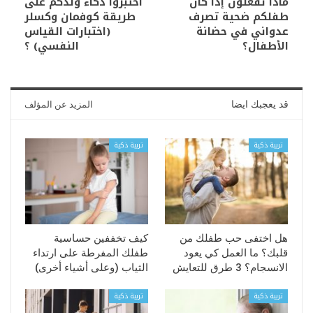
ماذا تفعلون إذا كان
اختبروا ذكاء ولدكم على
طفلكم ضحية تصرف
طريقة كوفمان وكسلر
عدواني في حضانة
(اختبارات القياس
الأطفال؟
النفسي) ؟
قد يعجبك ايضا
المزيد عن المؤلف
تربية ذكية
تربية ذكية
هل اختفى حب طفلك من
كيف تخففين حساسية
قلبك؟ ما العمل كي يعود
طفلك المفرطة على ارتداء
الانسجام؟ 3 طرق للتعايش
الثياب (وعلى أشياء أخرى)
تربية ذكية
تربية ذكية