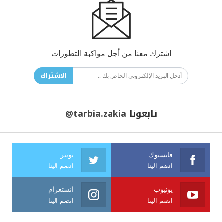
اشترك معنا من أجل مواكبة التطورات
الاشتراك
تابعونا
@tarbia.zakia
فايسبوك
تويتر
انضم الينا
انضم الينا
يوتيوب
انستغرام
انضم الينا
انضم الينا