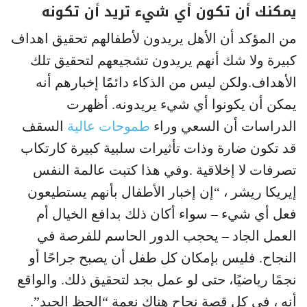
يمكنك أن تكون أي شيء تريد أن تكونه
من المؤكد أن الأهل يريدون لأطفالهم تحقيق اهداف
كبيرة ولا شك أنهم يريدون تشجيعهم لتحقيق تلك
الأهداف.ولكن ليس من الذكاء دائمًا إخبارهم أنه
يمكن أن يكونوا أي شيء يريدونه. أظهرت
الدراسات أن السعي وراء
طموحات عالية
السقف
قد تكون ضارة وذات تأثيرات سلبية كبيرة كارتكاب
تصرفات لا إخلاقية .وفي هذا كتبت عالمة النفس
إيريكا ريشر ، “إن إخبار الأطفال بأنهم يستطيعون
فعل أي شيء – سواء أكان ذلك بدافع الخيال أم
العمل الجاد – يحجب الدور الحاسم للفرصة في
النجاح. فليس بإمكان كل طفل أن يصبح جراحًا أو
نجمًا رياضيًا، حتى لو عمل بجد لتحقيق ذلك. والواقع
أنه ، في كل قصة نجاح هناك نعمة “الحظ الجيد”.