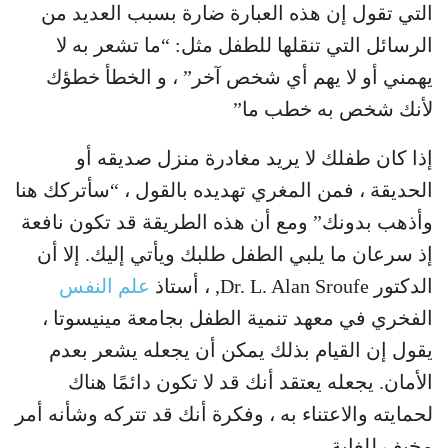
التي تقول إن هذه العبارة ضارة بسبب العديد من
الرسائل التي تنقلها للطفل مثل: “ما تشعر به لا
يهمني أو لا يهم أي شخص آخر” ، و الخطأ خطؤك
لأنك شخص به خطب ما”
إذا كان طفلك لا يريد مغادرة منزل صديقه أو
الحديقة ، فمن المغري تهديده بالقول ، “سأتركك هنا
وأذهب بدونك” ومع أن هذه الطريقة قد تكون نافعة
إذ سرعان ما يلبي الطفل طلبك ويأتي إليك. إلا أن
الدكتور Dr. L. Alan Sroufe, ، أستاذ
علم النفس
الفخري في معهد تنمية الطفل بجامعة مينيسوتا ،
يقول إن القيام بذلك يمكن أن يجعله يشعر بعدم
الأمان. يجعله يعتقد أنك قد لا تكون دائمًا هناك
لحمايته والاعتناء به ، وفكرة أنك قد تتركه وشأنه أمر
مخيف للغاية.