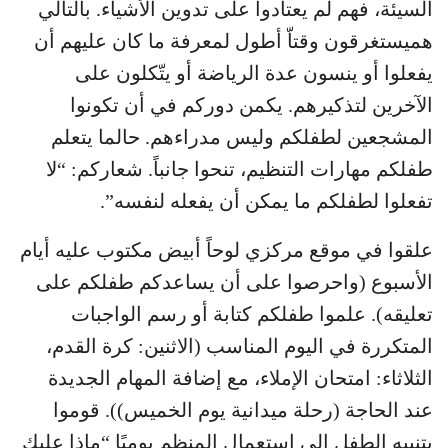
السيئة، فهم لم يعتادوا على تدوين الأشياء. بالتالي
هميستغرقون وقتاّ أطول لمعرفة ما كان عليهم أن
يفعلوا أو ينسون عدة الرياضة أو يتّكلون على
الآخرين لتذكيرهم. يكمن دوركم في أن تكونوا
المشجعين لطفلكم وليس مدراءهم. حالما يتعلم
طفلكم مهارات التنظيم، تنحوا جانباً. شعاركم: “لا
تفعلوا لطفلكم ما يمكن أن يفعله لنفسه”.
علقوا في موقع مركزي لوحاً أبيض مكتوب عليه أيام
الأسبوع (واحرصوا على أن يساعدكم طفلكم على
تعليقه). علموا طفلكم كتابة أو رسم الواجبات
المتكررة في اليوم المناسب (الاثنين: كرة القدم،
الثلاثاء: امتحان الإملاء، مع إضافة المهام الجديدة
عند الحاجة (رحلة ميدانية يوم الخميس)). قوموا
بتنبيه الطفل إلى استعمال المنظم يوميًا “ماذا عليك