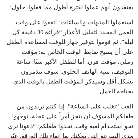
يعتقدون أنهم عملوا لفترة أطول مما فعلوا. حلول:
استعملوا المنبهات والساعات: اتفقوا على وقت
العمل المحدد لتقليل الأعذار “قراءة 30 دقيقة كل
ليلة”. ثم قوموا بتوفير جهاز للوقت لمساعدة الطفل
على أن يصبح ضابط الوقت الخاص به: مؤقت
رملي، مؤقت فرن. أما للطفل الأكبر سنًا: ساعة
التوقيف، منبه الهاتف الخلوي. سوف تتذمرون
بشكل أقل وسيذكر المؤقت الطفل بالوقت الذي
يحتاجه للعمل.
العب “تغلب على الساعة”. إذا كنتم تريدون من
طفلكم المسوَف أن ينجز أمراً على عجلة، توجهوا
نحو استخدام لعبة وقت. تحدوا طفلكم: “دعونا نرى
مدى السرعة التي يمكنك بها إنهاء تلك الورقة. عيّر