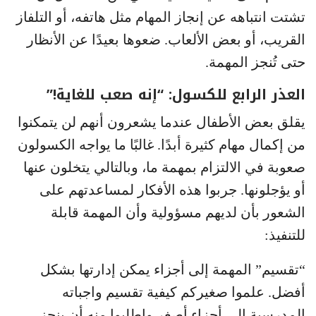
تشتت انتباهه عن إنجاز المهام مثل هاتفه، أو التلفاز
القريب، أو بعض الألعاب. ضعوها بعيدًا عن الأنظار
حتى تُنجز المهمة.
العذر الرابع للكسول: “إنه صعب للغاية!”
يقلق بعض الأطفال عندما يشعرون أنهم لن يتمكنوا
من إكمال مهام كثيرة أبدًا. غالبًا ما يواجه الكسولون
صعوبة في الالتزام بمهمة ما، وبالتالي يتخلون عنها
أو يؤجلونها. جربوا هذه الأفكار لمساعدتهم على
الشعور بأن لديهم مسؤولية وأن المهمة قابلة
للتنفيذ:
“تقسيم” المهمة إلى أجزاء يمكن إدارتها بشكل
أفضل. علموا صغيركم كيفية تقسيم واجباته
المدرسية إلى أجزاء أصغر واطلبوا منه أن ينجز