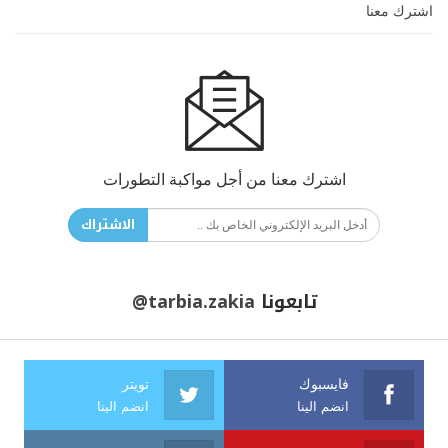
اشترك معنا
اشترك معنا من أجل مواكبة التطورات
الاشتراك
تابعونا
@tarbia.zakia
فايسبوك
تويتر
انضم الينا
انضم الينا