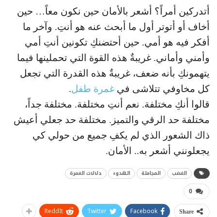
أتدركين أمراً؟ أشعر بالأمان حين نكون معاً… حين
أخاف أو أتوتر أول ما أبحث عنه هو أنتِ. وآخر ما
أفكر فيه هو أمي. حين أحتضنكِ تكونين أنتِ أمي
وأمني وأماني. غريبةٌ هذه القوة التي تحملينها فيما
يتهمونكِ بأنه ضعف، غريبةٌ هذه القدرة التي تجعل
كل مخاوفي تتلاشى في
غمرة طفل
.
قالوا أنكِ مختلفة. نعم أنتِ مختلفة. مختلفة جداً،
مختلفة حد الرقي والتميز. مختلفة حد جعلي أعيش
ذاك الشعور الذي لم يكفِ جميع من حولي كي
يجعلونني أشعر به.. الأمان.
الغضب
المجاملة
الهدوء
دلالات الغمرة
0
ReddIt
Twitter
Facebook
Share