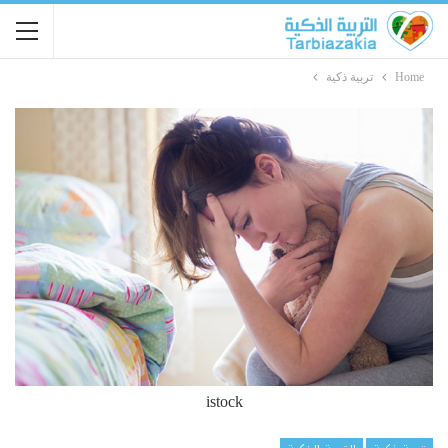
Home
تربية ذكية
istock