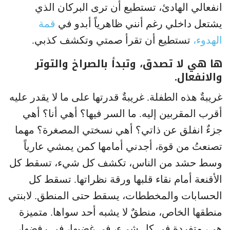
انفعالي الهادئ، تستطيع أن ترى البركان الذي
يشتعل داخلي رغم أنني ظاهرياً أبدو في
قمة
الهدوء،
تستطيع أن تقرأ صمتي وتكشف كذبي.
ها هي لا تصدق، وتبدأ بالصراخ والتوتر
والانفعال.
غريبةٌ هذه الطفلة. غريبةٌ قدرتها على ما لا يقدر عليه
أقرب المقربين إليه. ما السر فيها؟ أهي أنا؟ أهي
جزءٌ انفلق عن ذاتي؟ أهي نسختي المصغرة؟ مهما
تصنعتُ من قوة، أجدني أمامها كمن يمشي عارياً
وسط حشد من الناس، تكشف كل شيء، تسقط كل
الأقنعة أمام نقاء قلبها ورقة نظراتها. تسقط كل
الحسابات والمخططات، يسقط حتى المنطق. لابنتي
منطقها الخاص، منطقٌ لا يشبه أحد سواها. متميزة
هي، متفردة في كل شيء، في غضبها، في رفضها،