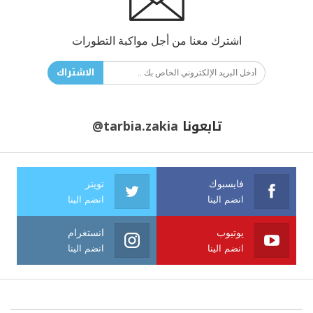
اشترك معنا من أجل مواكبة التطورات
الاشتراك
تابعونا
@tarbia.zakia
فايسبوك
تويتر
انضم الينا
انضم الينا
يوتيوب
انستغرام
انضم الينا
انضم الينا