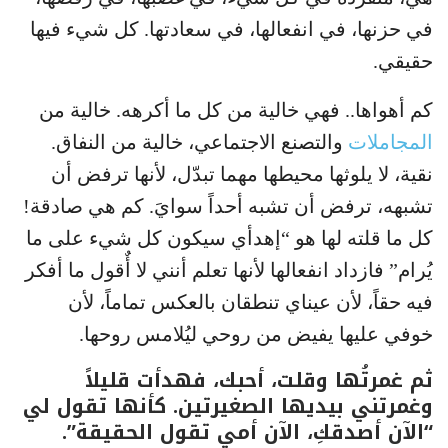
في حزنها، في انفعالها، في سعادتها. كل شيء فيها
حقيقي.
كم أهواها.. فهي خالية من كل ما أكرهه. خالية من
المجاملات
والتصنع الاجتماعي، خالية من النفاق.
نقية، لا يلوثها محيطها مهما تبدّل، لأنها ترفض أن
تشبهه، ترفض أن تشبه أحداً سوايَ. كم هي صادقة!
كل ما قلته لها هو “إهدأي سيكون كل شيء على ما
يُرام” فازداد انفعالها لأنها تعلم أنني لا أٌقول ما أفكر
فيه حقاً، لأن عيناي تنطقان بالعكس تماماً، لأن
خوفي عليها يفيض من روحي ليُلامس روحها.
ثم غمرتُها وقلت، أحبك، فهدأت قليلاً
وغمرتني بيديها الصغيرتين. كأنها تقول لي
“الآن أصدقكِ، الآن أمي تقول الحقيقة”.