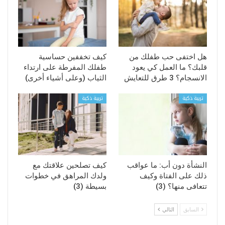
هل اختفى حب طفلك من
كيف تخففين حساسية
قلبك؟ ما العمل كي يعود
طفلك المفرطة على ارتداء
الانسجام؟ 3 طرق للتعايش
الثياب (وعلى أشياء أخرى)
تربية ذكية
تربية ذكية
النشأة دون أب: ما عواقب
كيف تصلحين علاقتك مع
ذلك على الفتاة وكيف
ولدك المراهق في خطوات
تتعافى منها؟ (3)
بسيطة (3)
السابق
التالي