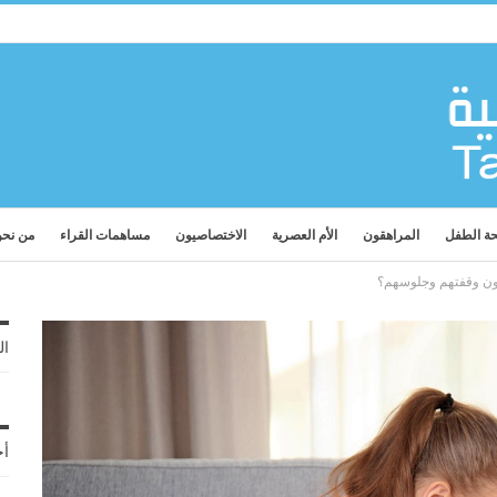
ة الطفل
المراهقون
الأم العصرية
الاختصاصيون
مساهمات القراء
من نح
ون وقفتهم وجلوسهم؟
ال
أح