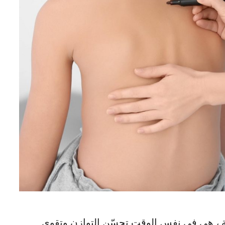
كية ، هي في نفس الوقت تحسّن التوازن وتقوي