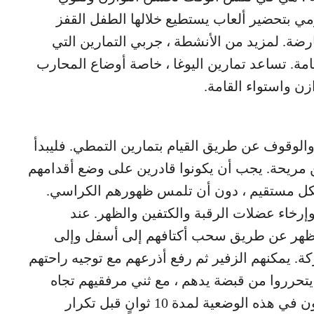
 بتحضير ألعاب يستطيع خلالها الطفل القفز
ة. لمزيد من الأنشطة ، جربي التمارين التي
مة. تساعد تمارين اليوغا ، خاصة أوضاع المحارب
ن واستواء القامة.
الوقوف عن طريق القيام بتمارين التمطي. فليبدأ
كن مريحة. يجب أن يكونوا قادرين على وضع أقدامهم
ل مستقيم ، دون أن تلمس ظهورهم الكراسي.
إرخاء عضلات الرقبة والكتفين والظهر. عند
لظهر عن طريق سحب أكتافهم إلى أسفل وإلى
ة. يمكنهم الزفير ثم رفع أذرعهم مع توجيه راحتهم
يتحرروا من قبضة يدهم ، مع ثني مرفقيهم تجاه
ظهورهم ودفع صدورهم للخارج. اجعلهم يبقون في هذه الوضعية لمدة 10 ثوانٍ قبل تكرار