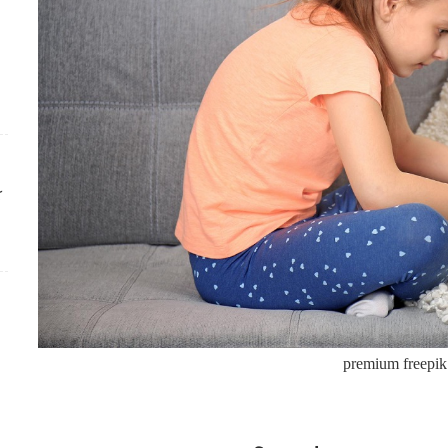
ك
premium freepik