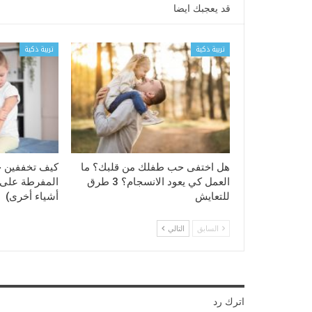
قد يعجبك ايضا
تربية ذكية
تربية ذكية
هل اختفى حب طفلك من قلبك؟ ما
كيف تخففين 
العمل كي يعود الانسجام؟ 3 طرق
المفرطة على ا
للتعايش
أشياء أخرى)
السابق
التالي
اترك رد