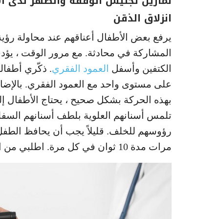
تمارين تجليس الوقفة والظهر لدى ال
انزلاق الذقن
يرفع بعض الأطفال أعناقهم عند محاولة رؤية
المشاركة في محادثة. مع مرور الوقت ، يؤدي
الكتفين وأسفل
العمود الفقري
. ذكّري أطفا
على مستوى واحد مع العمود الفقري. بالإضاف
بهذه الحركة بشكل صحيح ، يحتاج الأطفال إلى
تلمس أسنانهم العلوية بلطف أسنانهم السفلية
رؤوسهم للخلف. قليلاً يجب أن يحافظ الطفل
مرات مدة 10 ثوان في كل مرة. اطلبي من الطفل الاسترخاء ثم كرري الدورة مرتين