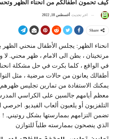
كيف تحمون اطفالكم من انحناء الظهر وتح
اخر تحديث
أغسطس 18, 2022
Share
انحناء الظهر: يجلس الأطفال منحني الظهر
مرتخيتان ، بطن الى الامام ، ظهر محني. لا 
في الواقع ، كلما بكرت في حل مشكلة انحناء
أطفالك يعانون من حالات مرضية ، مثل التوا
يمكنك الاستفادة من تمارين تجليس ظهرهم و
معظم أيامهم جالسين على الكراسي المدرسي
التلفزيون أو يلعبون ألعاب الفيديو. احرصي 
تضمن التزامهم بممارستها بشكل روتيني. !
الذي ينصحون بممارسته طلباً للتوازن