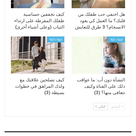
هل اختفى حب طفلك من
كيف تخففين حساسية
قلبك؟ ما العمل كي يعود
طفلك المفرطة على ارتداء
الانسجام؟ 3 طرق للتعايش
الثياب (وعلى أشياء أخرى)
تربية ذكية
تربية ذكية
النشأة دون أب: ما عواقب
كيف تصلحين علاقتك مع
ذلك على الفتاة وكيف
ولدك المراهق في خطوات
تتعافى منها؟ (3)
بسيطة (3)
السابق
التالي