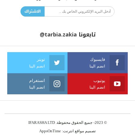
الاشتراك
تابعونا
@tarbia.zakia
فايسبوك
تويتر
انضم الينا
انضم الينا
يوتيوب
انستغرام
انضم الينا
انضم الينا
© 2023- جميع الحقوق محفوظة. IFARASHA LTD
تصميم مواقع انترنت:
AppsOnTime