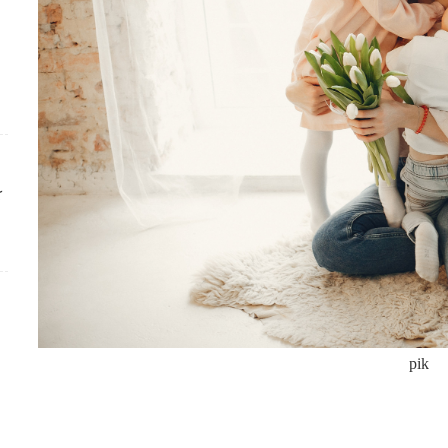
ك
pik