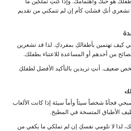
طفلك هو حبك واهتمامك. وإذا كنتِ تملكين ما
ا تشعري أنكِ فشلتِ كأم إن لم تتمكني من تقديم
في كيف تهتمين بأطفالكِ بمفردكِ. لذا قد تشعرين
صائح من أحدهم أو المساعدة للاعتناء بطفلك.
كِ شخص ضعيف. أنتِ تريدين بالتأكيد الأفضل لطفلكِ
ي فجأةً شخصاً سيئاً وأماً سيئة إذا كانت الألعاب
ظيف الأطباق المتسخة في المطبخ.
ك، لذا لا تلومي نفسكِ إن لم تملكي ما يكفي من