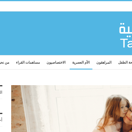
ة الطفل
المراهقون
الأم العصرية
الاختصاصيون
مساهمات القراء
من نح
ال
أح