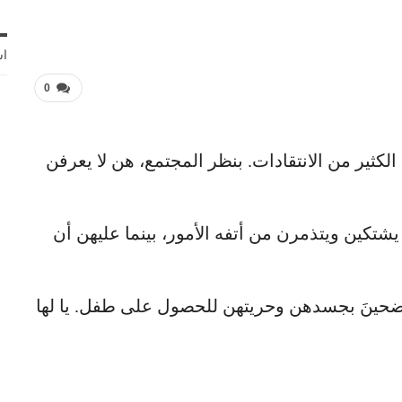
اش
0
كثير من الانتقادات. بنظر المجتمع، هن لا يعرفن
يشتكين ويتذمرن من أتفه الأمور، بينما عليهن أن
ت ضحينَ بجسدهن وحريتهن للحصول على طفل. يا لها