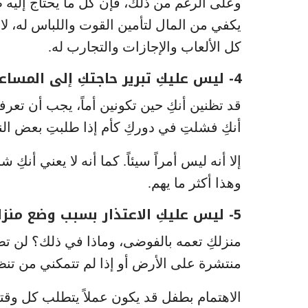
وعلى الرغم من ذلك، فإن كل ما يحتاج إليه 
يكفي من المال لتأمين القوت واللباس له، ل
كل الألعاب والإجازات والتجارب له.
4- ليس عليكِ تبرير حاجتكِ إلى المساعدة
قد تظنين أنكِ حين تكونين أماً، يجب أن تعر
أنكِ فشلتِ في دوركِ كأم إذا طلبتِ بعض الن
إلا أنه ليس أمراً سيئاً. كما أنه لا يعني أن
وهذا أكثر ما يهم.
5- ليس عليكِ الاعتذار بسبب وضع منزلك
منزلكِ تعمه بالفوضى، وماذا في ذلك؟ لن تصبح
منتشرة على الأرض أو إذا لم تتمكني من تن
الاهتمام بطفل قد يكون عملاً يتطلب كل وقت