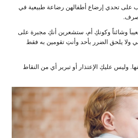
غلب على تحدي إرضاع أطفالهن رضاعة طبيعية في
تصرف.
يباَ وشائناً وكونكِ أم، ستشعرين أنكِ مجبرة على
يعي ولا يلحق الضرر بأحد وأنتِ تقومين به فقط
ا. وليس عليكِ الإعتذار أو تبرير أي من النقاط