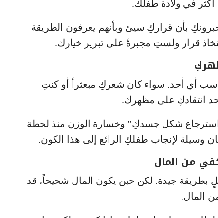
 أكثر في ولادة طفلك.
برونكِ بأن قراركِ سيئ وبأنهم يعرفون الطريقة
خاذ قرار ولستِ مجبرةً على تبرير خيارك.
ب أي أحد. سواء كان شعركِ مبعثراً أو كنتِ
حد انتقادكِ على مظهرك.
استرجاع شكل جسدكِ” وخسارة الوزن منذ لحظة
ن وسيلة لإنجاب طفلكِ الرائع إلى هذا الكون.
 بطريقة جيدة. لكن حين يكون المال شحيحاً، قد
ن المال.