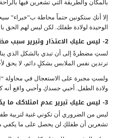
بالمكان والطريقة التي تشعرين فيها بالراحة
إلا أنكِ ستكونين حتماً محاطة ب”خبراء” سيخ
الوحيدة لولادة طفلك. لكن ليس لهم الحق بات
2- ليس عليكِ الاعتذار وتبرير سبب مظهركِ
لستِ مضطرةً إلى أن تبدي بالشكل الذي يناس
ترتدين نفس الملابس بشكلٍ دائم، لا يحق لأ
ولستِ مجبرة على الاستعجال في محاولة “
ولادة الطفل. أحبي جسدكِ وأحبي واقع أنه كا
3- ليس عليكِ تبرير عدم امتلاكك ما يكفي من المال
ليس من الضروري أن تكوني غنية لتربية طفلٍ
تشعرين أن طفلكِ لن يحصل على ما يكفي م