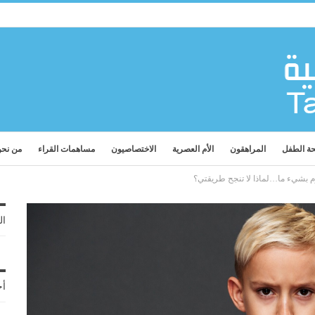
ة الطفل
المراهقون
الأم العصرية
الاختصاصيون
مساهمات القراء
من نح
م بشيء ما…لماذا لا تنجح طريقتي؟
ال
أح