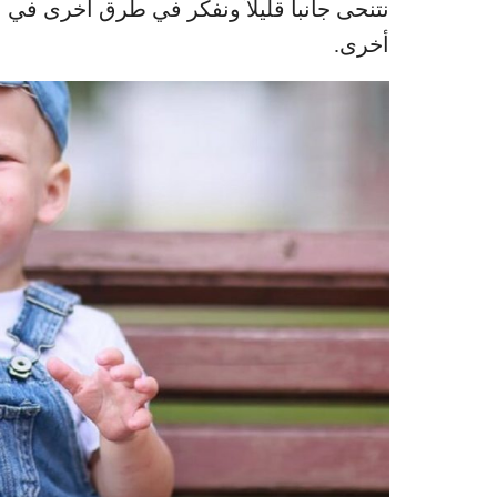
نتنحى جانباً قليلاً ونفكر في طرق أخرى ف
أخرى.