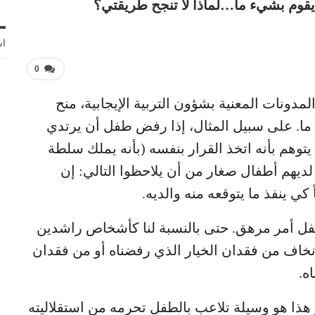
يقوم بشيء ما…لماذا لا تنجح طريقتي؟
اش
0
لمدونات المعنية بشؤون التربية الإيجابية، منح
 ما. على سبيل المثال، إذا رفض طفل أن يرتدي
 يتوهم بأنه اتخذ القرار بنفسه (بأنه يملك سلطة
 لديهم أطفال صغار من أن يلاحظوا التالي: إن
ي ينفذ ما يتوقعه منه والديه.
لطفل أمر مرهق. حتى بالنسبة لنا كأشخاص راشدين
 نخاف من فقدان الخيار الذي رفضناه أو من فقدان
ه.
هذا هو وسيلة تلاعب بالطفل تحرمه من استقلاليته