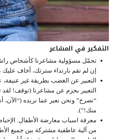
التفكير في المشاعر
تحمّل مسؤولية مشاعرنا كأشخاص راشدين
إن لم تقم بارتداء سترتك، أخاف عليك
التعبير عن الغضب بطريقة غير عنيفة، عوض
التعبير بحزم عن مشاعرنا (توقف! لقد ت
“نصرخ” ونحن نعبر عما نريده (“الآن، أن
منك!”).
معرفة اسباب معارضة الأطفال. الإحباط 
من آلية عاطفية مشتركة بين جميع الأط