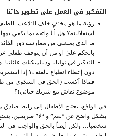
التفكير في العمل على تطوير ذاتنا
رؤية ما هو مختفٍ خلف التلاعب اللطي
استقلاليته؟ هل أنا واثقة بما يكفي بم
ما الذي يمنعني من ممارسة دور القائ
بالحكم عليّ او من أن يتوقف طفلي عن
التفكير في نوايانا وديناميكيات عائلت
دون إعطاء انطباع بالعنف؟ إذا استمريت 
فماذا أكسب (الحق في الشكوى من طفل
موضوع نقاش مع شريك حياتي)؟
في الواقع، يحتاج الأطفال إلى رابط صادق مع 
بشكل واضح عن “نعم” و “لا” صريحين. يتمتع 
شخصياً… ولكن أيضاً بالحق والواجب في الت
الطفل بشيء ما يعارض قيمهما التربوية.