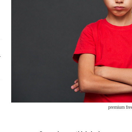
ك
premium fre