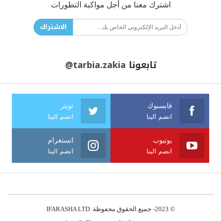
اشترك معنا من أجل مواكبة التطورات
الاشتراك
تابعونا
@tarbia.zakia
فايسبوك
تويتر
انضم الينا
انضم الينا
يوتيوب
انستغرام
انضم الينا
انضم الينا
© 2023- جميع الحقوق محفوظة. IFARASHA LTD