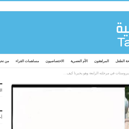
ة الطفل
المراهقون
الأم العصرية
الاختصاصيون
مساهمات القراء
من نح
وستات في مرحلته الرابعة وهو يخبرنا كيف…
ال
أح