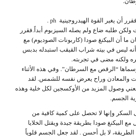
طان.
أن يغير القوة الهيدروجينية ph .
 ولكن طلبه ضاع ولم يصله السيزبوم أبداً.فقرر
 ما أن البيكنغ صودا (كاربونات الصوديوم) مع
أنه ليس في بيته شراب القيقب استبدله بدبس
ه ولكنه مضى في تجربته.
ماها “الرقص مع السرطان”. وفي هذه الأثناء
مينات والمعادن وراح يعرض نفسه للشمس. لقد
يعني وصول المزيد من الأوكسجين لكل خلية وهذه
ية الجسم.
ى السكر وإنها لا تحصل على كمية كافية من
ع البيكنغ صودا بطريقة جيدة ويقتل الخلايا
طريقة، لا بل أحسن . لقد جعل الجسم قلوياً