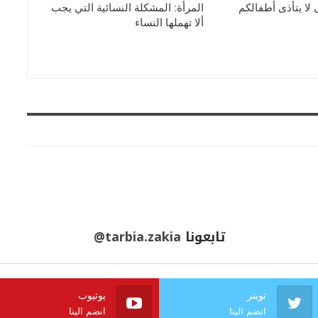
 لا يتأذى أطفالكم
المرأة: المشكلة النسائية التي يجب
ألا تهملها النساء
تابعونا
@tarbia.zakia
تويتر
يوتيوب
انضم الينا
انضم الينا