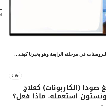
اش
وستات في مرحلته الرابعة وهو يخبرنا كيف…
0
غ صودا (الكاربونات) كعلاج
نستون استعمله. ماذا فعل؟