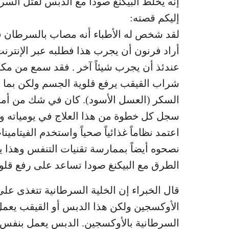
إنه يخلط البيكنغ صودا مع الدبس لقتل السر
إليكم قصته:
لقد شخص له الأطباء أنه مصاب بالسرطان فقرر 
أراد فرنون أن يجرب هذا فطلبه عبر الإنترنت
عندئذ أن يجرب شيئاً آخر . فقد سمع من مكان
شراب القيقب يرفع قلوية الجسم ولكن بما 
السكر (العسل الأسود). كان في شك من أمر
سجل كل خطوة من هذا العلاج في يومياته وس
اعتمد نظاماً غذائياً صحياً واستخدم الفيتا
نصحوه أيضاً بممارسة تقنيات التنفس وهذا 
الطرق مع البيكنغ صودا تساعد على رفع قلو
قال الخبراء إن الخلية السرطانية تتغذى عل
الأوكسجين ولكن هذا الدبس أو القيقب يعمل م
السرطانية بالأوكسجين. الدبس يعمل بنفس ال