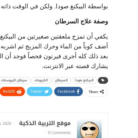
بواسطة البيكنغ صودا. ولكن في الوقت ذاته
وصفة علاج السرطان
يكفي أن تمزج ملعقتين صغيرتين من البيكنغ
أضف كوباً من الماء وحرك المزيج ثم اشربه ع
بعد ذلك كله أجرى فيرنون فحصاً فوجد أن ال
يشارك قصته عبر الانترنت.
البيكنغ صودا
السرطان
الكربونات
سرطان البروستات
ReddIt
Twitter
Facebook
Share
موقع التربية الذكية
2626 Posts
0 Comments