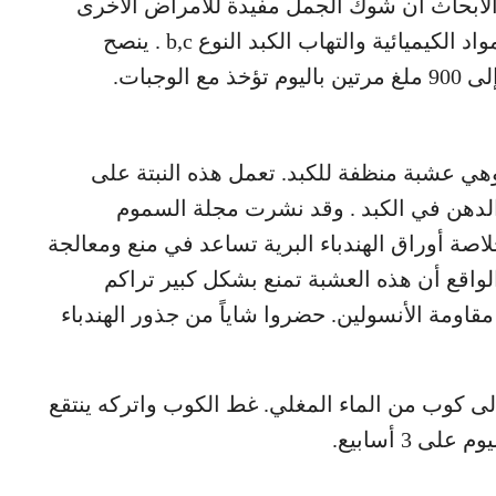
ت الأبحاث أن شوك الجمل مفيدة للأمراض الأخرى
المتعلقة بالكبد كالتشمع الكحولي وسمية المواد الكيميائية والتهاب الكبد النوع b,c . ينصح
وجبات.
هي عشبة منظفة للكبد. تعمل هذه النبتة على
لدهن في الكبد . وقد نشرت مجلة السموم
لاصة أوراق الهندباء البرية تساعد في منع ومعالجة
الواقع أن هذه العشبة تمنع بشكل كبير تراكم
قاومة الأنسولين. حضروا شاياً من جذور الهندباء
إلى كوب من الماء المغلي. غط الكوب واتركه ينتقع