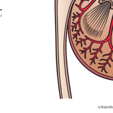
اش
wikipedi