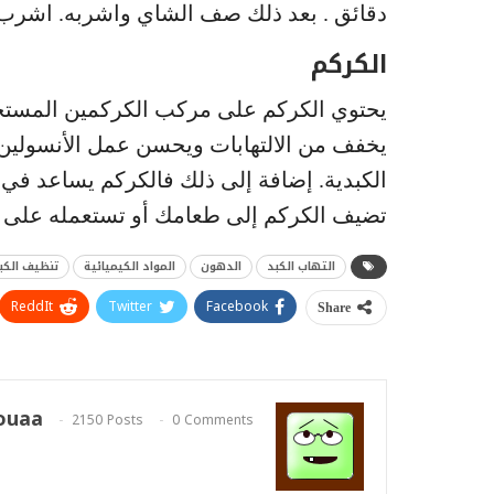
دقائق . بعد ذلك صف الشاي واشربه. اشرب ه
الكركم
يحتوي الكركم على مركب الكركمين المستخدم
يخفف من الالتهابات ويحسن عمل الأنسولين
الكبدية. إضافة إلى ذلك فالكركم يساعد في 
تضيف الكركم إلى طعامك أو تستعمله على
التهاب الكبد
الدهون
المواد الكيميائية
تنظيف الكب
ReddIt
Twitter
Facebook
Share
ouaa
2150 Posts
0 Comments