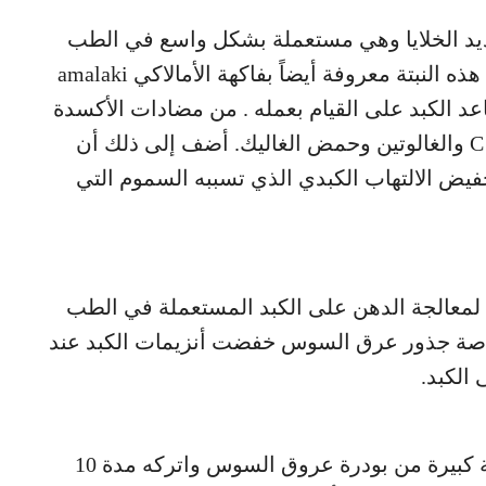
ديد الخلايا وهي مستعملة بشكل واسع في الطب
الهندي لمعالجة الدهن على الكبد والسكري. هذه النبتة معروفة أيضاً بفاكهة الأمالاكي amalaki
 الكبد على القيام بعمله . من مضادات الأكسدة
التي يحتويها نذكر حمض الألاجيك والفيتامين C والغالوتين وحمض الغاليك. أضف إلى ذلك أن
تخفيض الالتهاب الكبدي الذي تسببه السموم التي
 لمعالجة الدهن على الكبد المستعملة في الطب
لاصة جذور عرق السوس خفضت أنزيمات الكبد عند
اسكب ماء مغلياً في كوب يحتوي على ملعقة كبيرة من بودرة عروق السوس واتركه مدة 10