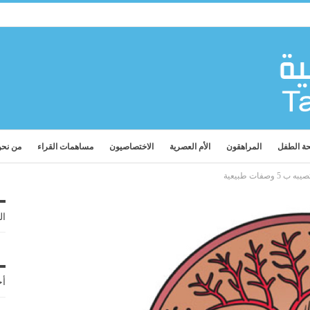
ة الطفل
المراهقون
الأم العصرية
الاختصاصيون
مساهمات القراء
من نح
فات طبيعية
ال
أح