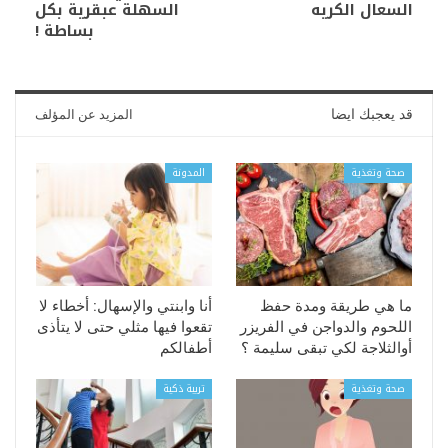
السعال الكريه
السهلة عبقرية بكل
بساطة !
قد يعجبك ايضا
المزيد عن المؤلف
صحة وتغذية
المدونة
ما هي طريقة ومدة حفظ
أنا وابنتي والإسهال: أخطاء لا
اللحوم والدواجن في الفريزر
تقعوا فيها مثلي حتى لا يتأذى
أوالثلاجة لكي تبقى سليمة ؟
أطفالكم
صحة وتغذية
تربية ذكية