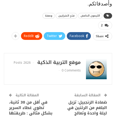
وأصدقائكم.
الليمون الحامض
فتح الشرايين
وصفة
2
ReddIt
Twitter
Facebook
Share
موقع التربية الذكية
2626 Posts
0 Comments
المقالة السابقة
المقالة التالية
ضمادة الزنجبيل: تزيل
في أقل من 30 ثانية،
البلغم من الرئتين في
تطوي غطاء السرير
ليلة واحدة وتعالج
بشكل مثالي : طريقتها