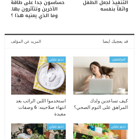
التنفيذ لجعل الطفل
حساسون جداً على طاقة
واثقاً بنفسه
الآخرين وتتأثرون بها.
وما الذي يعنيه هذا ؟
قد يعجبك ايضا
المزيد عن المؤلف
المراهقون
تدبير منزلي
كيف تساعدين ولدك
استخدموا اللبن الرائب بعد
المراهق على النوم الصحي؟
انتهاء صلاحيته: 6 وصفات
مفيدة
تدبير منزلي
تدبير منزلي