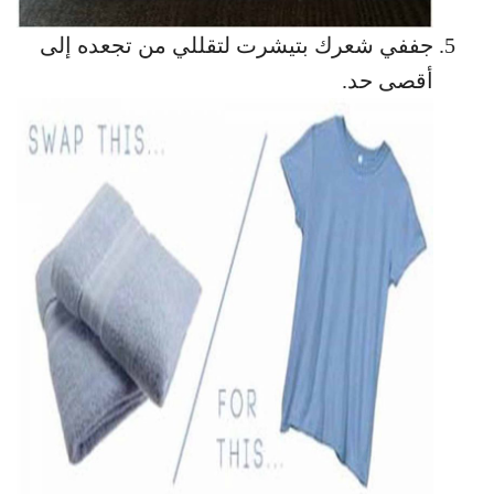
جففي شعرك بتيشرت لتقللي من تجعده إلى
أقصى حد.